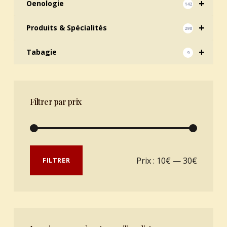
+
Oenologie
142
+
Produits & Spécialités
298
+
Tabagie
9
Filtrer par prix
Prix min
Prix max
Prix :
10€
—
30€
FILTRER