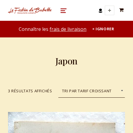
0 A
le festin de babette
"LE FESTIN DE BABETTE" – BOUQUINERIE GASTRONOMIQUE
MENU
Connaître les
frais de livraison
IGNORER
Japon
TRIÉ DU PLUS RÉCENT AU PLUS ANCIEN
3 RÉSULTATS AFFICHÉS
List of products