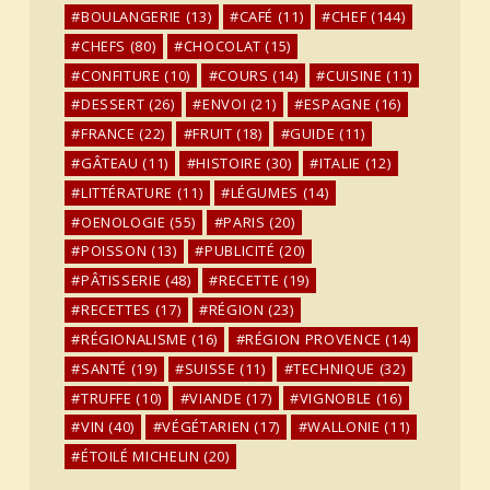
BOULANGERIE
(13)
CAFÉ
(11)
CHEF
(144)
CHEFS
(80)
CHOCOLAT
(15)
CONFITURE
(10)
COURS
(14)
CUISINE
(11)
DESSERT
(26)
ENVOI
(21)
ESPAGNE
(16)
FRANCE
(22)
FRUIT
(18)
GUIDE
(11)
GÂTEAU
(11)
HISTOIRE
(30)
ITALIE
(12)
LITTÉRATURE
(11)
LÉGUMES
(14)
OENOLOGIE
(55)
PARIS
(20)
POISSON
(13)
PUBLICITÉ
(20)
PÂTISSERIE
(48)
RECETTE
(19)
RECETTES
(17)
RÉGION
(23)
RÉGIONALISME
(16)
RÉGION PROVENCE
(14)
SANTÉ
(19)
SUISSE
(11)
TECHNIQUE
(32)
TRUFFE
(10)
VIANDE
(17)
VIGNOBLE
(16)
VIN
(40)
VÉGÉTARIEN
(17)
WALLONIE
(11)
ÉTOILÉ MICHELIN
(20)