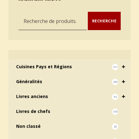
Recherche pour :
RECHERCHE
+
Cuisines Pays et Régions
311
+
Généralités
436
+
Livres anciens
92
Livres de chefs
376
Non classé
28