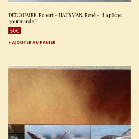
DEDOUAIRE, Robert – HAUSMAN, René – “La pêche
gourmande.”
50
€
AJOUTER AU PANIER