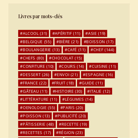
Livres par mots-clés
ALCOOL
(31)
APÉRITIF
(11)
ASIE
(19)
BELGIQUE
(55)
BIÈRE
(21)
BOISSON
(17)
BOULANGERIE
(13)
CAFÉ
(11)
CHEF
(144)
CHEFS
(80)
CHOCOLAT
(15)
CONFITURE
(10)
COURS
(14)
CUISINE
(11)
DESSERT
(26)
ENVOI
(21)
ESPAGNE
(16)
FRANCE
(22)
FRUIT
(18)
GUIDE
(11)
GÂTEAU
(11)
HISTOIRE
(30)
ITALIE
(12)
LITTÉRATURE
(11)
LÉGUMES
(14)
OENOLOGIE
(55)
PARIS
(20)
POISSON
(13)
PUBLICITÉ
(20)
PÂTISSERIE
(48)
RECETTE
(19)
RECETTES
(17)
RÉGION
(23)