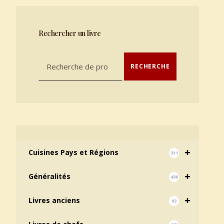
Rechercher un livre
Recherche pour :
RECHERCHE
+
Cuisines Pays et Régions
311
+
Généralités
436
+
Livres anciens
92