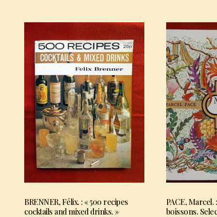
BRENNER, Félix. : « 500 recipes
PACE, Marcel. 
cocktails and mixed drinks. »
boissons. Selec