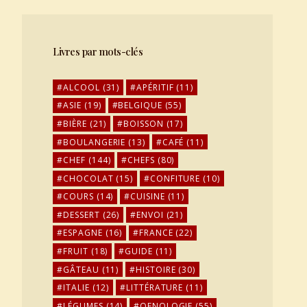
Livres par mots-clés
ALCOOL
(31)
APÉRITIF
(11)
ASIE
(19)
BELGIQUE
(55)
BIÈRE
(21)
BOISSON
(17)
BOULANGERIE
(13)
CAFÉ
(11)
CHEF
(144)
CHEFS
(80)
CHOCOLAT
(15)
CONFITURE
(10)
COURS
(14)
CUISINE
(11)
DESSERT
(26)
ENVOI
(21)
ESPAGNE
(16)
FRANCE
(22)
FRUIT
(18)
GUIDE
(11)
GÂTEAU
(11)
HISTOIRE
(30)
ITALIE
(12)
LITTÉRATURE
(11)
LÉGUMES
(14)
OENOLOGIE
(55)