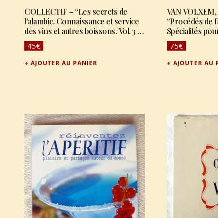
COLLECTIF – “Les secrets de
VAN VOLXEM, 
l’alambic. Connaissance et service
“Procédés de f
des vins et autres boissons. Vol. 3 :
Spécialités pour
les secrets de l’alambic.
45
€
75
€
Technologie des spiritueux et de
quelques autres boissons.”
AJOUTER AU PANIER
AJOUTER AU 