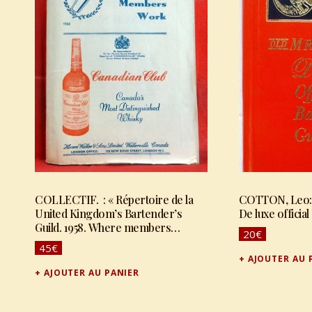
COLLECTIF. : « Répertoire de la
COTTON, Leo: 
United Kingdom’s Bartender’s
De luxe officia
Guild. 1958. Where members
20
€
work. »
45
€
AJOUTER AU 
AJOUTER AU PANIER