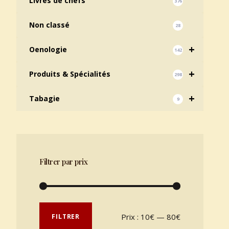
Livres de chefs
376
Non classé
28
+
Oenologie
142
+
Produits & Spécialités
298
+
Tabagie
9
Filtrer par prix
Prix min
Prix max
Prix :
10€
—
80€
FILTRER