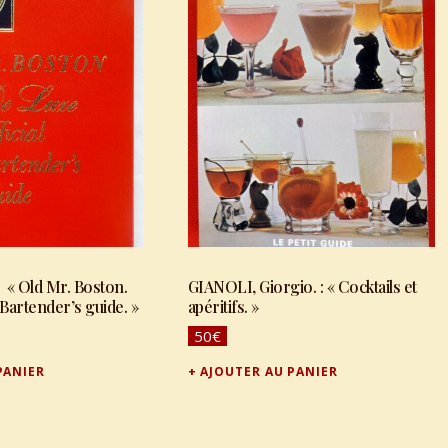
« Old Mr. Boston.
GIANOLI, Giorgio. : « Cocktails et
l Bartender’s guide. »
apéritifs. »
50
€
PANIER
AJOUTER AU PANIER