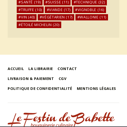
SANTÉ
(19)
SUISSE
(11)
TECHNIQUE
(32)
TRUFFE
(10)
VIANDE
(17)
VIGNOBLE
(16)
VIN
(40)
VÉGÉTARIEN
(17)
WALLONIE
(11)
ÉTOILÉ MICHELIN
(20)
ACCUEIL
LA LIBRAIRIE
CONTACT
LIVRAISON & PAIEMENT
CGV
POLITIQUE DE CONFIDENTIALITÉ
MENTIONS LÉGALES
le festin de babette
"LE FESTIN DE BABETTE" – BOUQUINERIE GASTRONOMIQUE