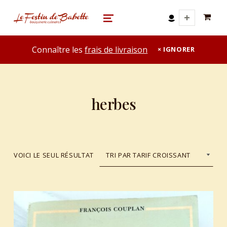
0 A
le festin de babette
"LE FESTIN DE BABETTE" – BOUQUINERIE GASTRONOMIQUE
MENU
Connaître les
frais de livraison
IGNORER
herbes
VOICI LE SEUL RÉSULTAT
List of products