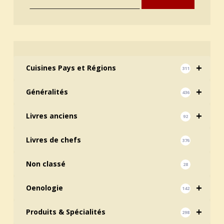
+
Cuisines Pays et Régions
311
+
Généralités
436
+
Livres anciens
92
Livres de chefs
376
Non classé
28
+
Oenologie
142
+
Produits & Spécialités
298