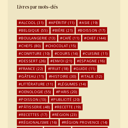
Livres par mots-clés
ALCOOL
(31)
APÉRITIF
(11)
ASIE
(19)
BELGIQUE
(55)
BIÈRE
(21)
BOISSON
(17)
BOULANGERIE
(13)
CAFÉ
(11)
CHEF
(144)
CHEFS
(80)
CHOCOLAT
(15)
CONFITURE
(10)
COURS
(14)
CUISINE
(11)
DESSERT
(26)
ENVOI
(21)
ESPAGNE
(16)
FRANCE
(22)
FRUIT
(18)
GUIDE
(11)
GÂTEAU
(11)
HISTOIRE
(30)
ITALIE
(12)
LITTÉRATURE
(11)
LÉGUMES
(14)
OENOLOGIE
(55)
PARIS
(20)
POISSON
(13)
PUBLICITÉ
(20)
PÂTISSERIE
(48)
RECETTE
(19)
RECETTES
(17)
RÉGION
(23)
RÉGIONALISME
(16)
RÉGION PROVENCE
(14)