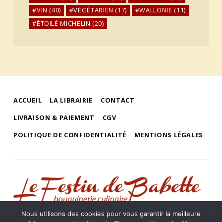
VIN
(40)
VÉGÉTARIEN
(17)
WALLONIE
(11)
ÉTOILÉ MICHELIN
(20)
ACCUEIL
LA LIBRAIRIE
CONTACT
LIVRAISON & PAIEMENT
CGV
POLITIQUE DE CONFIDENTIALITÉ
MENTIONS LÉGALES
le festin de babette
"LE FESTIN DE BABETTE" – BOUQUINERIE GASTRONOMIQUE
Nous utilisons des cookies pour vous garantir la meilleure