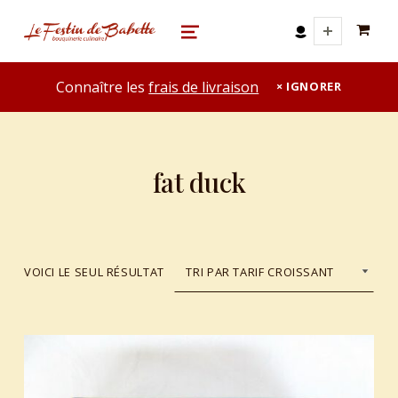
0 A
le festin de babette
"LE FESTIN DE BABETTE" – BOUQUINERIE GASTRONOMIQUE
MENU
Connaître les
frais de livraison
IGNORER
fat duck
VOICI LE SEUL RÉSULTAT
List of products