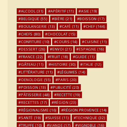
ALCOOL
(31)
APÉRITIF
(11)
ASIE
(19)
BELGIQUE
(55)
BIÈRE
(21)
BOISSON
(17)
BOULANGERIE
(13)
CAFÉ
(11)
CHEF
(144)
CHEFS
(80)
CHOCOLAT
(15)
CONFITURE
(10)
COURS
(14)
CUISINE
(11)
DESSERT
(26)
ENVOI
(21)
ESPAGNE
(16)
FRANCE
(22)
FRUIT
(18)
GUIDE
(11)
GÂTEAU
(11)
HISTOIRE
(30)
ITALIE
(12)
LITTÉRATURE
(11)
LÉGUMES
(14)
OENOLOGIE
(55)
PARIS
(20)
POISSON
(13)
PUBLICITÉ
(20)
PÂTISSERIE
(48)
RECETTE
(19)
RECETTES
(17)
RÉGION
(23)
RÉGIONALISME
(16)
RÉGION PROVENCE
(14)
SANTÉ
(19)
SUISSE
(11)
TECHNIQUE
(32)
TRUFFE
(10)
VIANDE
(17)
VIGNOBLE
(16)