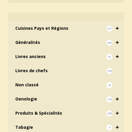
+
Cuisines Pays et Régions
311
+
Généralités
436
+
Livres anciens
92
Livres de chefs
376
Non classé
28
+
Oenologie
142
+
Produits & Spécialités
298
+
Tabagie
9