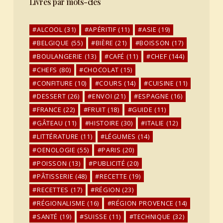
Livres par mots-clés
ALCOOL
(31)
APÉRITIF
(11)
ASIE
(19)
BELGIQUE
(55)
BIÈRE
(21)
BOISSON
(17)
BOULANGERIE
(13)
CAFÉ
(11)
CHEF
(144)
CHEFS
(80)
CHOCOLAT
(15)
CONFITURE
(10)
COURS
(14)
CUISINE
(11)
DESSERT
(26)
ENVOI
(21)
ESPAGNE
(16)
FRANCE
(22)
FRUIT
(18)
GUIDE
(11)
GÂTEAU
(11)
HISTOIRE
(30)
ITALIE
(12)
LITTÉRATURE
(11)
LÉGUMES
(14)
OENOLOGIE
(55)
PARIS
(20)
POISSON
(13)
PUBLICITÉ
(20)
PÂTISSERIE
(48)
RECETTE
(19)
RECETTES
(17)
RÉGION
(23)
RÉGIONALISME
(16)
RÉGION PROVENCE
(14)
SANTÉ
(19)
SUISSE
(11)
TECHNIQUE
(32)