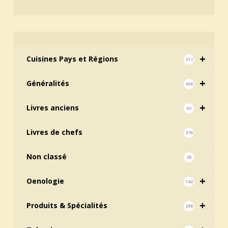
+
Cuisines Pays et Régions
311
+
Généralités
436
+
Livres anciens
92
Livres de chefs
376
Non classé
28
+
Oenologie
142
+
Produits & Spécialités
298