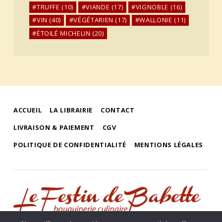
TRUFFE
(10)
VIANDE
(17)
VIGNOBLE
(16)
VIN
(40)
VÉGÉTARIEN
(17)
WALLONIE
(11)
ÉTOILÉ MICHELIN
(20)
ACCUEIL
LA LIBRAIRIE
CONTACT
LIVRAISON & PAIEMENT
CGV
POLITIQUE DE CONFIDENTIALITÉ
MENTIONS LÉGALES
le festin de babette
"LE FESTIN DE BABETTE" – BOUQUINERIE GASTRONOMIQUE