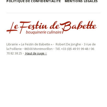
POLITIQUE DE CONFIDENTIALITÉ
MENTIONS LÉGALES
le festin de babette
"LE FESTIN DE BABETTE" – BOUQUINERIE GASTRONOMIQUE
Librairie « Le Festin de Babette »
•
Robert De Jonghe
•
3 rue de
la Poêlerie
•
86500 Montmorillon
•
Tél. +33 (0)5 49 91 99 48 / 06
70 82 38 25
•
Haut de page ↑