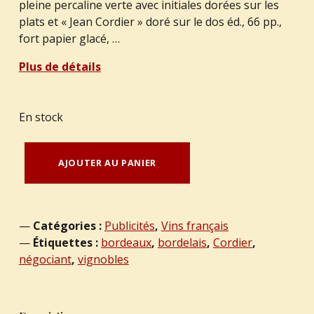
pleine percaline verte avec initiales dorées sur les
plats et « Jean Cordier » doré sur le dos éd., 66 pp.,
fort papier glacé, …
Plus de détails
En stock
quantité de COLLECTIF : "Promenade dans les domaines de Jean Cordier".
AJOUTER AU PANIER
Catégories :
Publicités
,
Vins français
Étiquettes :
bordeaux
,
bordelais
,
Cordier
,
négociant
,
vignobles