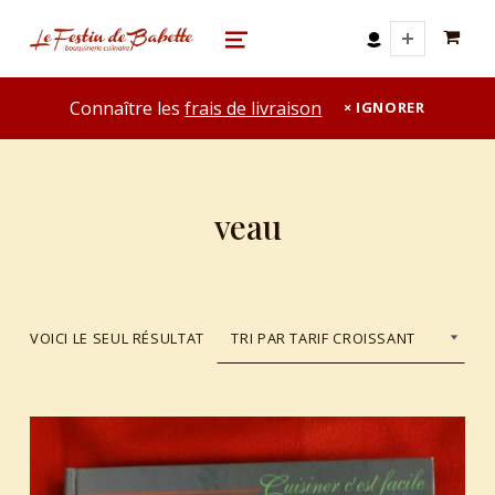
0 A
le festin de babette
"LE FESTIN DE BABETTE" – BOUQUINERIE GASTRONOMIQUE
MENU
Connaître les
frais de livraison
IGNORER
veau
VOICI LE SEUL RÉSULTAT
List of products