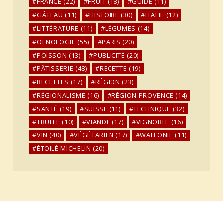
FRANCE
(22)
FRUIT
(18)
GUIDE
(11)
GÂTEAU
(11)
HISTOIRE
(30)
ITALIE
(12)
LITTÉRATURE
(11)
LÉGUMES
(14)
OENOLOGIE
(55)
PARIS
(20)
POISSON
(13)
PUBLICITÉ
(20)
PÂTISSERIE
(48)
RECETTE
(19)
RECETTES
(17)
RÉGION
(23)
RÉGIONALISME
(16)
RÉGION PROVENCE
(14)
SANTÉ
(19)
SUISSE
(11)
TECHNIQUE
(32)
TRUFFE
(10)
VIANDE
(17)
VIGNOBLE
(16)
VIN
(40)
VÉGÉTARIEN
(17)
WALLONIE
(11)
ÉTOILÉ MICHELIN
(20)