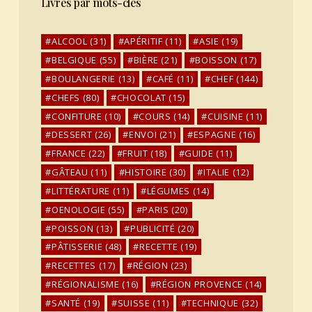
Livres par mots-clés
ALCOOL
(31)
APÉRITIF
(11)
ASIE
(19)
BELGIQUE
(55)
BIÈRE
(21)
BOISSON
(17)
BOULANGERIE
(13)
CAFÉ
(11)
CHEF
(144)
CHEFS
(80)
CHOCOLAT
(15)
CONFITURE
(10)
COURS
(14)
CUISINE
(11)
DESSERT
(26)
ENVOI
(21)
ESPAGNE
(16)
FRANCE
(22)
FRUIT
(18)
GUIDE
(11)
GÂTEAU
(11)
HISTOIRE
(30)
ITALIE
(12)
LITTÉRATURE
(11)
LÉGUMES
(14)
OENOLOGIE
(55)
PARIS
(20)
POISSON
(13)
PUBLICITÉ
(20)
PÂTISSERIE
(48)
RECETTE
(19)
RECETTES
(17)
RÉGION
(23)
RÉGIONALISME
(16)
RÉGION PROVENCE
(14)
SANTÉ
(19)
SUISSE
(11)
TECHNIQUE
(32)