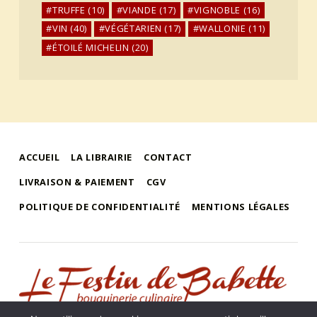
TRUFFE
(10)
VIANDE
(17)
VIGNOBLE
(16)
VIN
(40)
VÉGÉTARIEN
(17)
WALLONIE
(11)
ÉTOILÉ MICHELIN
(20)
ACCUEIL
LA LIBRAIRIE
CONTACT
LIVRAISON & PAIEMENT
CGV
POLITIQUE DE CONFIDENTIALITÉ
MENTIONS LÉGALES
le festin de babette
"LE FESTIN DE BABETTE" – BOUQUINERIE GASTRONOMIQUE