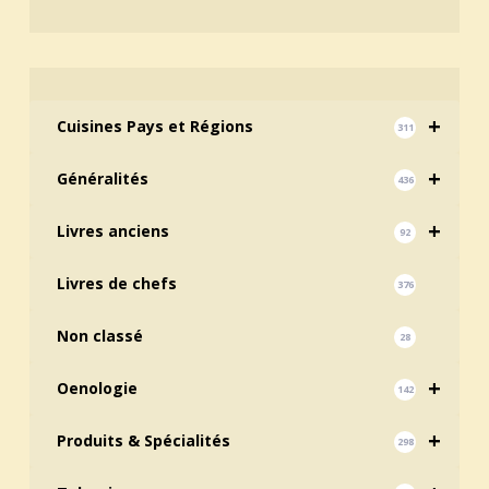
+
Cuisines Pays et Régions
311
+
Généralités
436
+
Livres anciens
92
Livres de chefs
376
Non classé
28
+
Oenologie
142
+
Produits & Spécialités
298