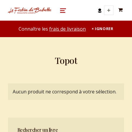
0 A
le festin de babette
"LE FESTIN DE BABETTE" – BOUQUINERIE GASTRONOMIQUE
MENU
Connaître les
frais de livraison
IGNORER
Topot
Aucun produit ne correspond à votre sélection.
Rechercher un livre