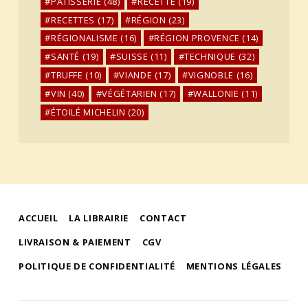
PÂTISSERIE
(48)
RECETTE
(19)
RECETTES
(17)
RÉGION
(23)
RÉGIONALISME
(16)
RÉGION PROVENCE
(14)
SANTÉ
(19)
SUISSE
(11)
TECHNIQUE
(32)
TRUFFE
(10)
VIANDE
(17)
VIGNOBLE
(16)
VIN
(40)
VÉGÉTARIEN
(17)
WALLONIE
(11)
ÉTOILÉ MICHELIN
(20)
ACCUEIL
LA LIBRAIRIE
CONTACT
LIVRAISON & PAIEMENT
CGV
POLITIQUE DE CONFIDENTIALITÉ
MENTIONS LÉGALES