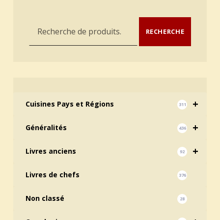
Recherche pour :
RECHERCHE
+
Cuisines Pays et Régions
311
+
Généralités
436
+
Livres anciens
92
Livres de chefs
376
Non classé
28