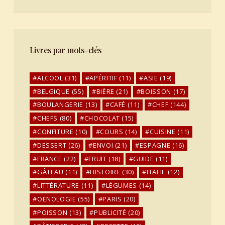
Livres par mots-clés
ALCOOL
(31)
APÉRITIF
(11)
ASIE
(19)
BELGIQUE
(55)
BIÈRE
(21)
BOISSON
(17)
BOULANGERIE
(13)
CAFÉ
(11)
CHEF
(144)
CHEFS
(80)
CHOCOLAT
(15)
CONFITURE
(10)
COURS
(14)
CUISINE
(11)
DESSERT
(26)
ENVOI
(21)
ESPAGNE
(16)
FRANCE
(22)
FRUIT
(18)
GUIDE
(11)
GÂTEAU
(11)
HISTOIRE
(30)
ITALIE
(12)
LITTÉRATURE
(11)
LÉGUMES
(14)
OENOLOGIE
(55)
PARIS
(20)
POISSON
(13)
PUBLICITÉ
(20)