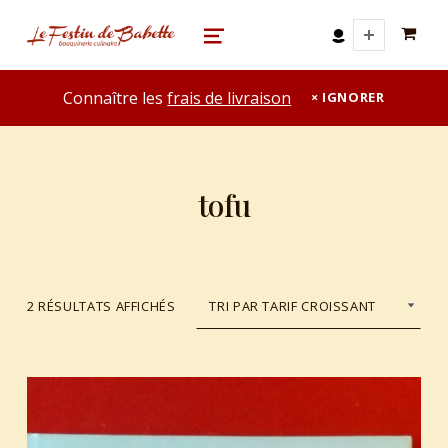
0 A
le festin de babette
"LE FESTIN DE BABETTE" – BOUQUINERIE GASTRONOMIQUE
MENU
Connaître les
frais de livraison
IGNORER
tofu
TRIÉ DU PLUS RÉCENT AU PLUS ANCIEN
2 RÉSULTATS AFFICHÉS
List of products