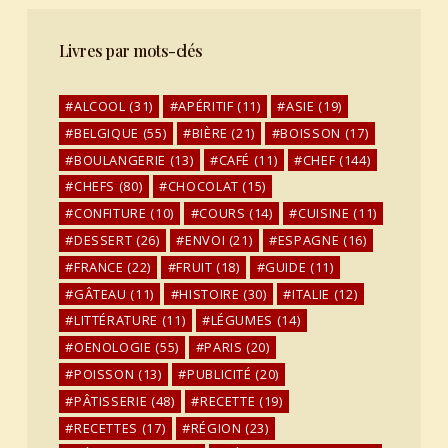
Livres par mots-clés
ALCOOL
(31)
APÉRITIF
(11)
ASIE
(19)
BELGIQUE
(55)
BIÈRE
(21)
BOISSON
(17)
BOULANGERIE
(13)
CAFÉ
(11)
CHEF
(144)
CHEFS
(80)
CHOCOLAT
(15)
CONFITURE
(10)
COURS
(14)
CUISINE
(11)
DESSERT
(26)
ENVOI
(21)
ESPAGNE
(16)
FRANCE
(22)
FRUIT
(18)
GUIDE
(11)
GÂTEAU
(11)
HISTOIRE
(30)
ITALIE
(12)
LITTÉRATURE
(11)
LÉGUMES
(14)
OENOLOGIE
(55)
PARIS
(20)
POISSON
(13)
PUBLICITÉ
(20)
PÂTISSERIE
(48)
RECETTE
(19)
RECETTES
(17)
RÉGION
(23)