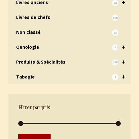
+
Livres anciens
92
Livres de chefs
376
Non classé
28
+
Oenologie
142
+
Produits & Spécialités
298
+
Tabagie
9
Filtrer par prix