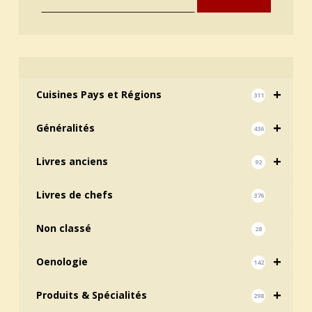
+
Cuisines Pays et Régions
311
+
Généralités
436
+
Livres anciens
92
Livres de chefs
376
Non classé
28
+
Oenologie
142
+
Produits & Spécialités
298