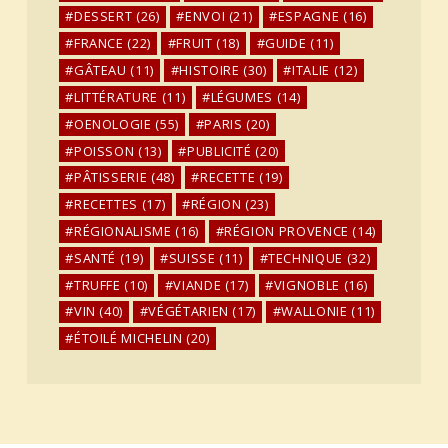
DESSERT
(26)
ENVOI
(21)
ESPAGNE
(16)
FRANCE
(22)
FRUIT
(18)
GUIDE
(11)
GÂTEAU
(11)
HISTOIRE
(30)
ITALIE
(12)
LITTÉRATURE
(11)
LÉGUMES
(14)
OENOLOGIE
(55)
PARIS
(20)
POISSON
(13)
PUBLICITÉ
(20)
PÂTISSERIE
(48)
RECETTE
(19)
RECETTES
(17)
RÉGION
(23)
RÉGIONALISME
(16)
RÉGION PROVENCE
(14)
SANTÉ
(19)
SUISSE
(11)
TECHNIQUE
(32)
TRUFFE
(10)
VIANDE
(17)
VIGNOBLE
(16)
VIN
(40)
VÉGÉTARIEN
(17)
WALLONIE
(11)
ÉTOILÉ MICHELIN
(20)