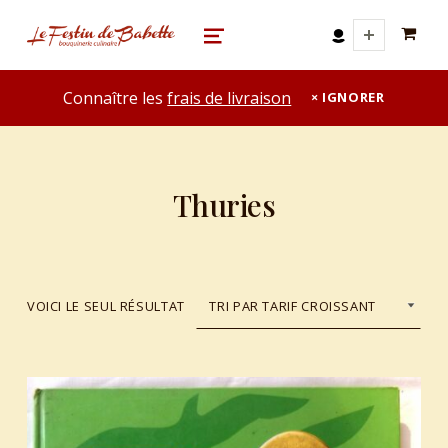
0 A
le festin de babette
"LE FESTIN DE BABETTE" – BOUQUINERIE GASTRONOMIQUE
MENU
Connaître les
frais de livraison
IGNORER
Thuries
VOICI LE SEUL RÉSULTAT
List of products