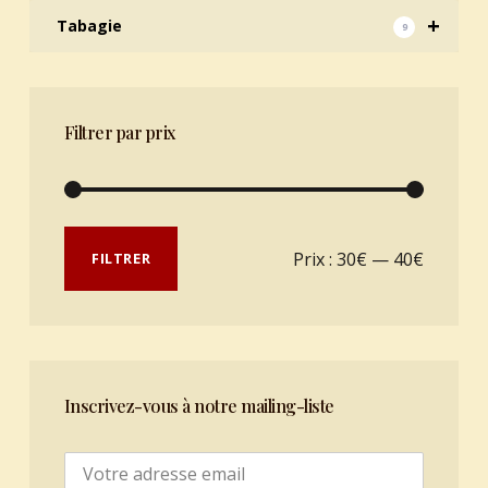
+
Tabagie
9
Filtrer par prix
Prix min
Prix max
Prix :
30€
—
40€
FILTRER
Inscrivez-vous à notre mailing-liste