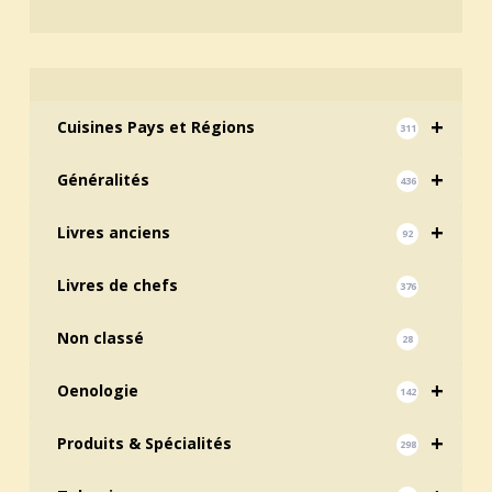
+
Cuisines Pays et Régions
311
+
Généralités
436
+
Livres anciens
92
Livres de chefs
376
Non classé
28
+
Oenologie
142
+
Produits & Spécialités
298