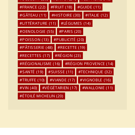
FRANCE
(22)
FRUIT
(18)
GUIDE
(11)
GÂTEAU
(11)
HISTOIRE
(30)
ITALIE
(12)
LITTÉRATURE
(11)
LÉGUMES
(14)
OENOLOGIE
(55)
PARIS
(20)
POISSON
(13)
PUBLICITÉ
(20)
PÂTISSERIE
(48)
RECETTE
(19)
RECETTES
(17)
RÉGION
(23)
RÉGIONALISME
(16)
RÉGION PROVENCE
(14)
SANTÉ
(19)
SUISSE
(11)
TECHNIQUE
(32)
TRUFFE
(10)
VIANDE
(17)
VIGNOBLE
(16)
VIN
(40)
VÉGÉTARIEN
(17)
WALLONIE
(11)
ÉTOILÉ MICHELIN
(20)