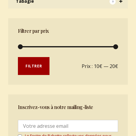
+
Tabagie
9
Filtrer par prix
Prix min
Prix max
Prix :
10€
—
20€
FILTRER
Inscrivez-vous à notre mailing-liste
Le Festin de Babette collecte vos données pour