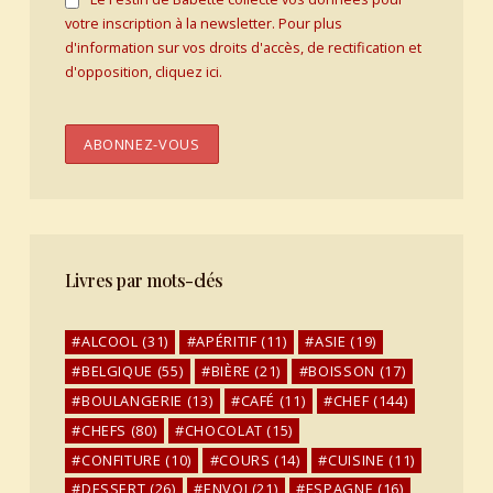
votre inscription à la newsletter. Pour plus
d'information sur vos droits d'accès, de rectification et
d'opposition, cliquez ici.
Livres par mots-clés
ALCOOL
(31)
APÉRITIF
(11)
ASIE
(19)
BELGIQUE
(55)
BIÈRE
(21)
BOISSON
(17)
BOULANGERIE
(13)
CAFÉ
(11)
CHEF
(144)
CHEFS
(80)
CHOCOLAT
(15)
CONFITURE
(10)
COURS
(14)
CUISINE
(11)
DESSERT
(26)
ENVOI
(21)
ESPAGNE
(16)