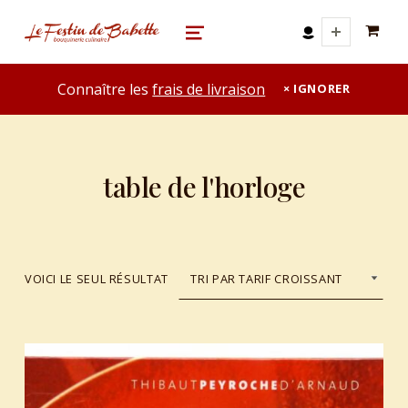
0 A
le festin de babette
"LE FESTIN DE BABETTE" – BOUQUINERIE GASTRONOMIQUE
MENU
Connaître les
frais de livraison
IGNORER
table de l'horloge
VOICI LE SEUL RÉSULTAT
List of products