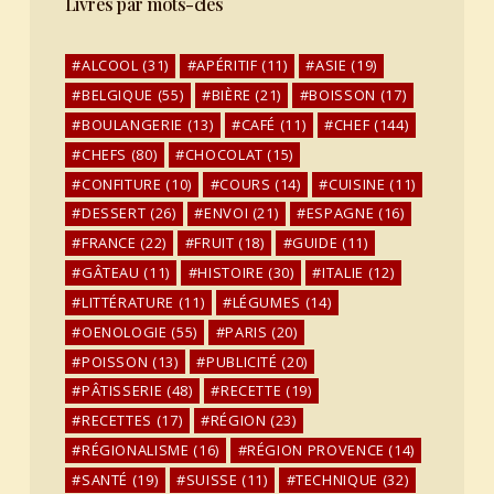
Livres par mots-clés
ALCOOL
(31)
APÉRITIF
(11)
ASIE
(19)
BELGIQUE
(55)
BIÈRE
(21)
BOISSON
(17)
BOULANGERIE
(13)
CAFÉ
(11)
CHEF
(144)
CHEFS
(80)
CHOCOLAT
(15)
CONFITURE
(10)
COURS
(14)
CUISINE
(11)
DESSERT
(26)
ENVOI
(21)
ESPAGNE
(16)
FRANCE
(22)
FRUIT
(18)
GUIDE
(11)
GÂTEAU
(11)
HISTOIRE
(30)
ITALIE
(12)
LITTÉRATURE
(11)
LÉGUMES
(14)
OENOLOGIE
(55)
PARIS
(20)
POISSON
(13)
PUBLICITÉ
(20)
PÂTISSERIE
(48)
RECETTE
(19)
RECETTES
(17)
RÉGION
(23)
RÉGIONALISME
(16)
RÉGION PROVENCE
(14)
SANTÉ
(19)
SUISSE
(11)
TECHNIQUE
(32)