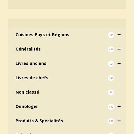
+
Cuisines Pays et Régions
311
+
Généralités
436
+
Livres anciens
92
Livres de chefs
376
Non classé
28
+
Oenologie
142
+
Produits & Spécialités
298