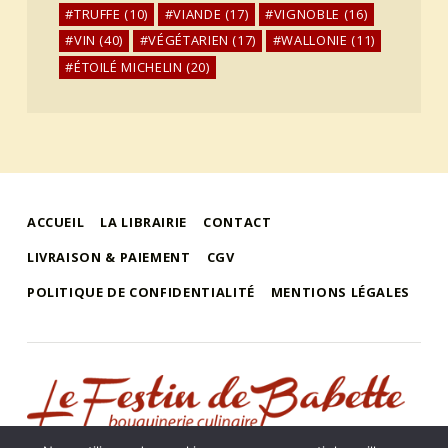
TRUFFE
(10)
VIANDE
(17)
VIGNOBLE
(16)
VIN
(40)
VÉGÉTARIEN
(17)
WALLONIE
(11)
ÉTOILÉ MICHELIN
(20)
ACCUEIL
LA LIBRAIRIE
CONTACT
LIVRAISON & PAIEMENT
CGV
POLITIQUE DE CONFIDENTIALITÉ
MENTIONS LÉGALES
le festin de babette
"LE FESTIN DE BABETTE" – BOUQUINERIE GASTRONOMIQUE