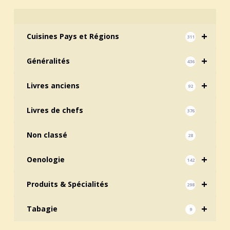
+
Cuisines Pays et Régions
311
+
Généralités
436
+
Livres anciens
92
Livres de chefs
376
Non classé
28
+
Oenologie
142
+
Produits & Spécialités
298
+
Tabagie
9