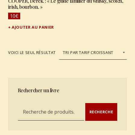
COOPER, Derek. : « Le guide familier du whisky, scotch,
irish, bourbon. »
10
€
AJOUTER AU PANIER
VOICI LE SEUL RÉSULTAT
Rechercher un livre
Recherche pour :
RECHERCHE