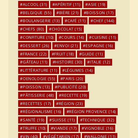
ALCOOL
(31)
APÉRITIF
(11)
ASIE
(19)
BELGIQUE
(55)
BIÈRE
(21)
BOISSON
(17)
BOULANGERIE
(13)
CAFÉ
(11)
CHEF
(144)
CHEFS
(80)
CHOCOLAT
(15)
CONFITURE
(10)
COURS
(14)
CUISINE
(11)
DESSERT
(26)
ENVOI
(21)
ESPAGNE
(16)
FRANCE
(22)
FRUIT
(18)
GUIDE
(11)
GÂTEAU
(11)
HISTOIRE
(30)
ITALIE
(12)
LITTÉRATURE
(11)
LÉGUMES
(14)
OENOLOGIE
(55)
PARIS
(20)
POISSON
(13)
PUBLICITÉ
(20)
PÂTISSERIE
(48)
RECETTE
(19)
RECETTES
(17)
RÉGION
(23)
RÉGIONALISME
(16)
RÉGION PROVENCE
(14)
SANTÉ
(19)
SUISSE
(11)
TECHNIQUE
(32)
TRUFFE
(10)
VIANDE
(17)
VIGNOBLE
(16)
VIN
(40)
VÉGÉTARIEN
(17)
WALLONIE
(11)