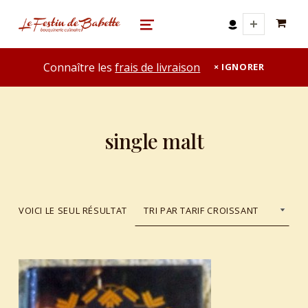
0 A
le festin de babette
"LE FESTIN DE BABETTE" – BOUQUINERIE GASTRONOMIQUE
MENU
Connaître les
frais de livraison
IGNORER
single malt
VOICI LE SEUL RÉSULTAT
List of products