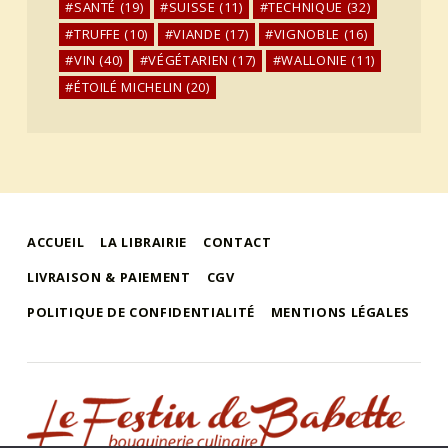
SANTÉ
(19)
SUISSE
(11)
TECHNIQUE
(32)
TRUFFE
(10)
VIANDE
(17)
VIGNOBLE
(16)
VIN
(40)
VÉGÉTARIEN
(17)
WALLONIE
(11)
ÉTOILÉ MICHELIN
(20)
ACCUEIL
LA LIBRAIRIE
CONTACT
LIVRAISON & PAIEMENT
CGV
POLITIQUE DE CONFIDENTIALITÉ
MENTIONS LÉGALES
le festin de babette
"LE FESTIN DE BABETTE" – BOUQUINERIE GASTRONOMIQUE