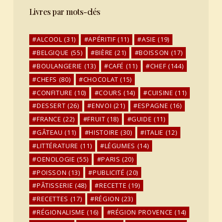
Livres par mots-clés
ALCOOL
(31)
APÉRITIF
(11)
ASIE
(19)
BELGIQUE
(55)
BIÈRE
(21)
BOISSON
(17)
BOULANGERIE
(13)
CAFÉ
(11)
CHEF
(144)
CHEFS
(80)
CHOCOLAT
(15)
CONFITURE
(10)
COURS
(14)
CUISINE
(11)
DESSERT
(26)
ENVOI
(21)
ESPAGNE
(16)
FRANCE
(22)
FRUIT
(18)
GUIDE
(11)
GÂTEAU
(11)
HISTOIRE
(30)
ITALIE
(12)
LITTÉRATURE
(11)
LÉGUMES
(14)
OENOLOGIE
(55)
PARIS
(20)
POISSON
(13)
PUBLICITÉ
(20)
PÂTISSERIE
(48)
RECETTE
(19)
RECETTES
(17)
RÉGION
(23)
RÉGIONALISME
(16)
RÉGION PROVENCE
(14)