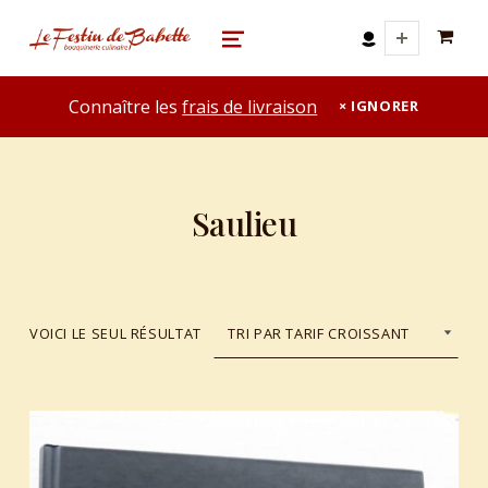
0 A
le festin de babette
"LE FESTIN DE BABETTE" – BOUQUINERIE GASTRONOMIQUE
MENU
Connaître les
frais de livraison
IGNORER
Saulieu
VOICI LE SEUL RÉSULTAT
List of products