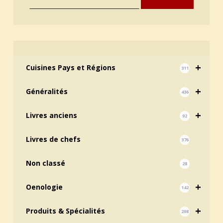
+
Cuisines Pays et Régions
311
+
Généralités
436
+
Livres anciens
92
Livres de chefs
376
Non classé
28
+
Oenologie
142
+
Produits & Spécialités
298