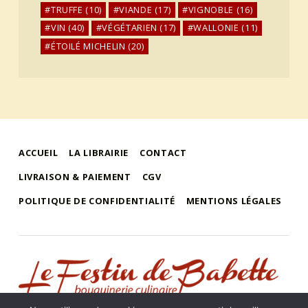
TRUFFE
(10)
VIANDE
(17)
VIGNOBLE
(16)
VIN
(40)
VÉGÉTARIEN
(17)
WALLONIE
(11)
ÉTOILÉ MICHELIN
(20)
ACCUEIL
LA LIBRAIRIE
CONTACT
LIVRAISON & PAIEMENT
CGV
POLITIQUE DE CONFIDENTIALITÉ
MENTIONS LÉGALES
le festin de babette
"LE FESTIN DE BABETTE" – BOUQUINERIE GASTRONOMIQUE