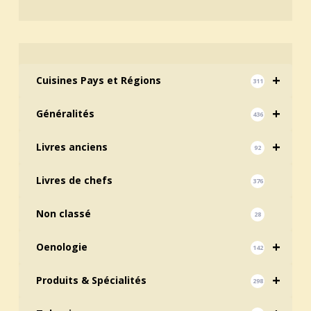
+
Cuisines Pays et Régions
311
+
Généralités
436
+
Livres anciens
92
Livres de chefs
376
Non classé
28
+
Oenologie
142
+
Produits & Spécialités
298