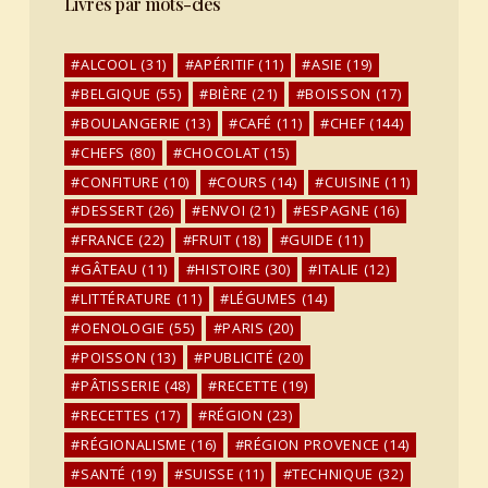
Livres par mots-clés
ALCOOL
(31)
APÉRITIF
(11)
ASIE
(19)
BELGIQUE
(55)
BIÈRE
(21)
BOISSON
(17)
BOULANGERIE
(13)
CAFÉ
(11)
CHEF
(144)
CHEFS
(80)
CHOCOLAT
(15)
CONFITURE
(10)
COURS
(14)
CUISINE
(11)
DESSERT
(26)
ENVOI
(21)
ESPAGNE
(16)
FRANCE
(22)
FRUIT
(18)
GUIDE
(11)
GÂTEAU
(11)
HISTOIRE
(30)
ITALIE
(12)
LITTÉRATURE
(11)
LÉGUMES
(14)
OENOLOGIE
(55)
PARIS
(20)
POISSON
(13)
PUBLICITÉ
(20)
PÂTISSERIE
(48)
RECETTE
(19)
RECETTES
(17)
RÉGION
(23)
RÉGIONALISME
(16)
RÉGION PROVENCE
(14)
SANTÉ
(19)
SUISSE
(11)
TECHNIQUE
(32)