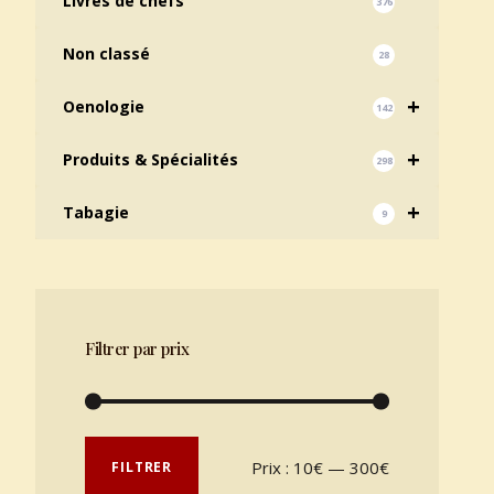
Livres de chefs
376
Non classé
28
+
Oenologie
142
+
Produits & Spécialités
298
+
Tabagie
9
Filtrer par prix
Prix min
Prix max
Prix :
10€
—
300€
FILTRER