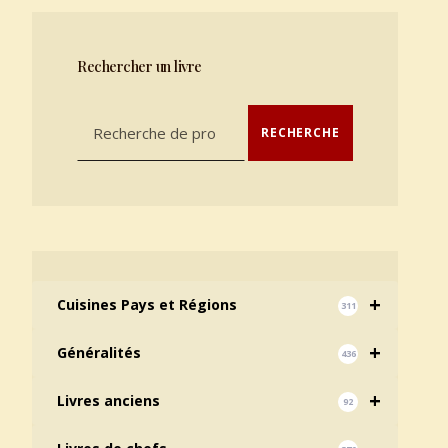
Rechercher un livre
Recherche pour :
RECHERCHE
+
Cuisines Pays et Régions
311
+
Généralités
436
+
Livres anciens
92