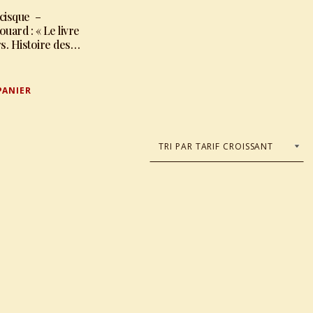
cisque –
ard : « Le livre
s. Histoire des
arets, hôtels
PANIER