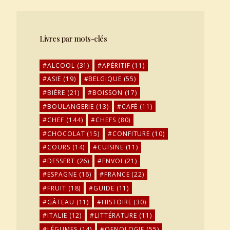
Livres par mots-clés
ALCOOL
(31)
APÉRITIF
(11)
ASIE
(19)
BELGIQUE
(55)
BIÈRE
(21)
BOISSON
(17)
BOULANGERIE
(13)
CAFÉ
(11)
CHEF
(144)
CHEFS
(80)
CHOCOLAT
(15)
CONFITURE
(10)
COURS
(14)
CUISINE
(11)
DESSERT
(26)
ENVOI
(21)
ESPAGNE
(16)
FRANCE
(22)
FRUIT
(18)
GUIDE
(11)
GÂTEAU
(11)
HISTOIRE
(30)
ITALIE
(12)
LITTÉRATURE
(11)
LÉGUMES
(14)
OENOLOGIE
(55)