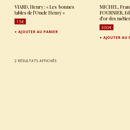
VIARD, Henry : « Les bonnes
MICHEL, Fran
tables de l’Oncle Henry »
FOURNIER, Edou
d’or des métier
15
€
hôtelleries, cab
300
€
garnis…. »
AJOUTER AU PANIER
AJOUTER AU 
TRIÉ DU PLUS RÉCENT AU PLUS ANCIEN
2 RÉSULTATS AFFICHÉS