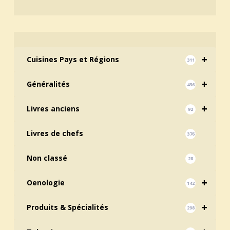
+
Cuisines Pays et Régions
311
+
Généralités
436
+
Livres anciens
92
Livres de chefs
376
Non classé
28
+
Oenologie
142
+
Produits & Spécialités
298