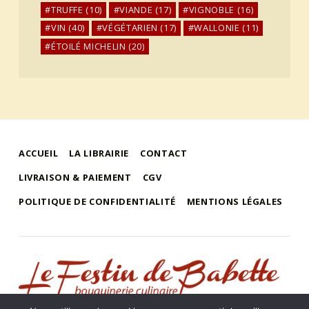
TRUFFE
(10)
VIANDE
(17)
VIGNOBLE
(16)
VIN
(40)
VÉGÉTARIEN
(17)
WALLONIE
(11)
ÉTOILÉ MICHELIN
(20)
ACCUEIL
LA LIBRAIRIE
CONTACT
LIVRAISON & PAIEMENT
CGV
POLITIQUE DE CONFIDENTIALITÉ
MENTIONS LÉGALES
le festin de babette
"LE FESTIN DE BABETTE" – BOUQUINERIE GASTRONOMIQUE