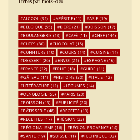
Livres par mots-clés
ALCOOL
(31)
APÉRITIF
(11)
ASIE
(19)
BELGIQUE
(55)
BIÈRE
(21)
BOISSON
(17)
BOULANGERIE
(13)
CAFÉ
(11)
CHEF
(144)
CHEFS
(80)
CHOCOLAT
(15)
CONFITURE
(10)
COURS
(14)
CUISINE
(11)
DESSERT
(26)
ENVOI
(21)
ESPAGNE
(16)
FRANCE
(22)
FRUIT
(18)
GUIDE
(11)
GÂTEAU
(11)
HISTOIRE
(30)
ITALIE
(12)
LITTÉRATURE
(11)
LÉGUMES
(14)
OENOLOGIE
(55)
PARIS
(20)
POISSON
(13)
PUBLICITÉ
(20)
PÂTISSERIE
(48)
RECETTE
(19)
RECETTES
(17)
RÉGION
(23)
RÉGIONALISME
(16)
RÉGION PROVENCE
(14)
SANTÉ
(19)
SUISSE
(11)
TECHNIQUE
(32)