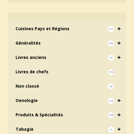
+
Cuisines Pays et Régions
311
+
Généralités
436
+
Livres anciens
92
Livres de chefs
376
Non classé
28
+
Oenologie
142
+
Produits & Spécialités
298
+
Tabagie
9