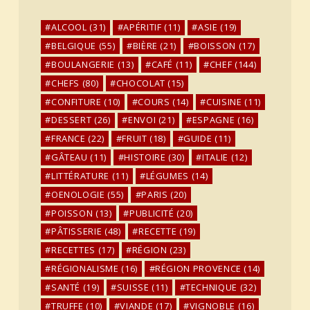
ALCOOL
(31)
APÉRITIF
(11)
ASIE
(19)
BELGIQUE
(55)
BIÈRE
(21)
BOISSON
(17)
BOULANGERIE
(13)
CAFÉ
(11)
CHEF
(144)
CHEFS
(80)
CHOCOLAT
(15)
CONFITURE
(10)
COURS
(14)
CUISINE
(11)
DESSERT
(26)
ENVOI
(21)
ESPAGNE
(16)
FRANCE
(22)
FRUIT
(18)
GUIDE
(11)
GÂTEAU
(11)
HISTOIRE
(30)
ITALIE
(12)
LITTÉRATURE
(11)
LÉGUMES
(14)
OENOLOGIE
(55)
PARIS
(20)
POISSON
(13)
PUBLICITÉ
(20)
PÂTISSERIE
(48)
RECETTE
(19)
RECETTES
(17)
RÉGION
(23)
RÉGIONALISME
(16)
RÉGION PROVENCE
(14)
SANTÉ
(19)
SUISSE
(11)
TECHNIQUE
(32)
TRUFFE
(10)
VIANDE
(17)
VIGNOBLE
(16)