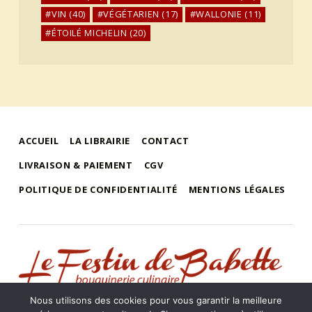
VIN
(40)
VÉGÉTARIEN
(17)
WALLONIE
(11)
ÉTOILÉ MICHELIN
(20)
ACCUEIL
LA LIBRAIRIE
CONTACT
LIVRAISON & PAIEMENT
CGV
POLITIQUE DE CONFIDENTIALITÉ
MENTIONS LÉGALES
le festin de babette
"LE FESTIN DE BABETTE" – BOUQUINERIE GASTRONOMIQUE
Nous utilisons des cookies pour vous garantir la meilleure