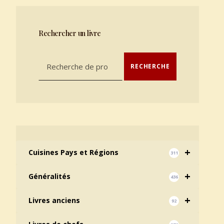
Rechercher un livre
Recherche pour :
RECHERCHE
+
Cuisines Pays et Régions
311
+
Généralités
436
+
Livres anciens
92