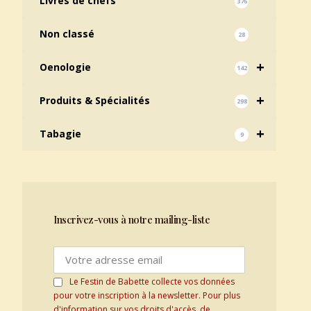
Livres de chefs
376
Non classé
28
+
Oenologie
142
+
Produits & Spécialités
298
+
Tabagie
9
Inscrivez-vous à notre mailing-liste
Le Festin de Babette collecte vos données
pour votre inscription à la newsletter. Pour plus
d'information sur vos droits d'accès, de