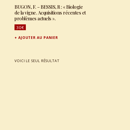
BUGON, F. – BESSIS, R : « Biologie
de la vigne. Acquisitions récentes et
problèmes actuels ».
30
€
AJOUTER AU PANIER
VOICI LE SEUL RÉSULTAT