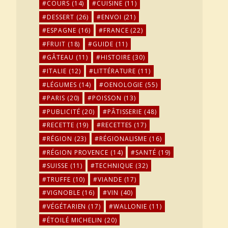
COURS
(14)
CUISINE
(11)
DESSERT
(26)
ENVOI
(21)
ESPAGNE
(16)
FRANCE
(22)
FRUIT
(18)
GUIDE
(11)
GÂTEAU
(11)
HISTOIRE
(30)
ITALIE
(12)
LITTÉRATURE
(11)
LÉGUMES
(14)
OENOLOGIE
(55)
PARIS
(20)
POISSON
(13)
PUBLICITÉ
(20)
PÂTISSERIE
(48)
RECETTE
(19)
RECETTES
(17)
RÉGION
(23)
RÉGIONALISME
(16)
RÉGION PROVENCE
(14)
SANTÉ
(19)
SUISSE
(11)
TECHNIQUE
(32)
TRUFFE
(10)
VIANDE
(17)
VIGNOBLE
(16)
VIN
(40)
VÉGÉTARIEN
(17)
WALLONIE
(11)
ÉTOILÉ MICHELIN
(20)