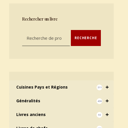
Rechercher un livre
Recherche pour :
RECHERCHE
+
Cuisines Pays et Régions
311
+
Généralités
436
+
Livres anciens
92