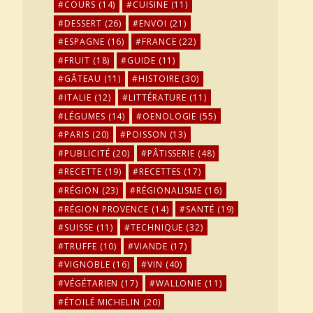
COURS
(14)
CUISINE
(11)
DESSERT
(26)
ENVOI
(21)
ESPAGNE
(16)
FRANCE
(22)
FRUIT
(18)
GUIDE
(11)
GÂTEAU
(11)
HISTOIRE
(30)
ITALIE
(12)
LITTÉRATURE
(11)
LÉGUMES
(14)
OENOLOGIE
(55)
PARIS
(20)
POISSON
(13)
PUBLICITÉ
(20)
PÂTISSERIE
(48)
RECETTE
(19)
RECETTES
(17)
RÉGION
(23)
RÉGIONALISME
(16)
RÉGION PROVENCE
(14)
SANTÉ
(19)
SUISSE
(11)
TECHNIQUE
(32)
TRUFFE
(10)
VIANDE
(17)
VIGNOBLE
(16)
VIN
(40)
VÉGÉTARIEN
(17)
WALLONIE
(11)
ÉTOILÉ MICHELIN
(20)