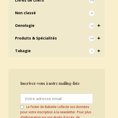
Livres de chefs
376
Non classé
28
+
Oenologie
142
+
Produits & Spécialités
298
+
Tabagie
9
Inscrivez-vous à notre mailing-liste
Le Festin de Babette collecte vos données
pour votre inscription à la newsletter. Pour plus
d'information sur vos droits d'accès, de