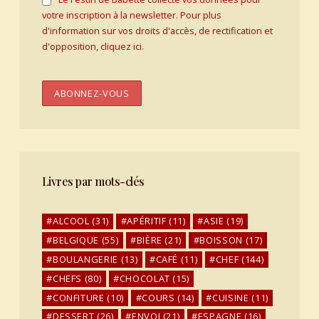
votre inscription à la newsletter. Pour plus
d'information sur vos droits d'accès, de rectification et
d'opposition, cliquez ici.
Livres par mots-clés
ALCOOL
(31)
APÉRITIF
(11)
ASIE
(19)
BELGIQUE
(55)
BIÈRE
(21)
BOISSON
(17)
BOULANGERIE
(13)
CAFÉ
(11)
CHEF
(144)
CHEFS
(80)
CHOCOLAT
(15)
CONFITURE
(10)
COURS
(14)
CUISINE
(11)
DESSERT
(26)
ENVOI
(21)
ESPAGNE
(16)