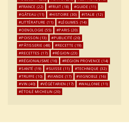
FRANCE
(22)
FRUIT
(18)
GUIDE
(11)
GÂTEAU
(11)
HISTOIRE
(30)
ITALIE
(12)
LITTÉRATURE
(11)
LÉGUMES
(14)
OENOLOGIE
(55)
PARIS
(20)
POISSON
(13)
PUBLICITÉ
(20)
PÂTISSERIE
(48)
RECETTE
(19)
RECETTES
(17)
RÉGION
(23)
RÉGIONALISME
(16)
RÉGION PROVENCE
(14)
SANTÉ
(19)
SUISSE
(11)
TECHNIQUE
(32)
TRUFFE
(10)
VIANDE
(17)
VIGNOBLE
(16)
VIN
(40)
VÉGÉTARIEN
(17)
WALLONIE
(11)
ÉTOILÉ MICHELIN
(20)