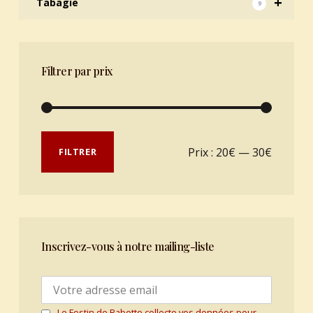
+
Tabagie
9
Filtrer par prix
Prix min
Prix max
Prix :
20€
—
30€
FILTRER
Inscrivez-vous à notre mailing-liste
Le Festin de Babette collecte vos données pour