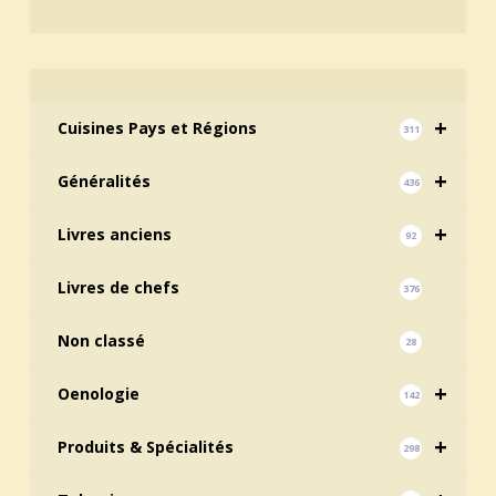
+
Cuisines Pays et Régions
311
+
Généralités
436
+
Livres anciens
92
Livres de chefs
376
Non classé
28
+
Oenologie
142
+
Produits & Spécialités
298