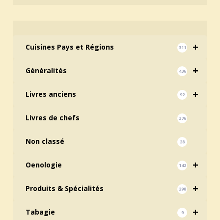
+
Cuisines Pays et Régions
311
+
Généralités
436
+
Livres anciens
92
Livres de chefs
376
Non classé
28
+
Oenologie
142
+
Produits & Spécialités
298
+
Tabagie
9