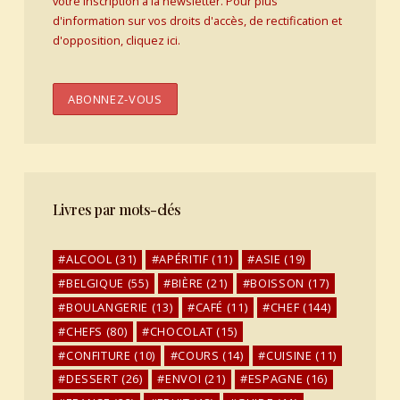
votre inscription à la newsletter. Pour plus
d'information sur vos droits d'accès, de rectification et
d'opposition, cliquez ici.
Livres par mots-clés
ALCOOL
(31)
APÉRITIF
(11)
ASIE
(19)
BELGIQUE
(55)
BIÈRE
(21)
BOISSON
(17)
BOULANGERIE
(13)
CAFÉ
(11)
CHEF
(144)
CHEFS
(80)
CHOCOLAT
(15)
CONFITURE
(10)
COURS
(14)
CUISINE
(11)
DESSERT
(26)
ENVOI
(21)
ESPAGNE
(16)