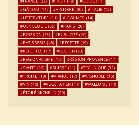
FRANCE
(22)
FRUIT
(18)
GUIDE
(11)
GÂTEAU
(11)
HISTOIRE
(30)
ITALIE
(12)
LITTÉRATURE
(11)
LÉGUMES
(14)
OENOLOGIE
(55)
PARIS
(20)
POISSON
(13)
PUBLICITÉ
(20)
PÂTISSERIE
(48)
RECETTE
(19)
RECETTES
(17)
RÉGION
(23)
RÉGIONALISME
(16)
RÉGION PROVENCE
(14)
SANTÉ
(19)
SUISSE
(11)
TECHNIQUE
(32)
TRUFFE
(10)
VIANDE
(17)
VIGNOBLE
(16)
VIN
(40)
VÉGÉTARIEN
(17)
WALLONIE
(11)
ÉTOILÉ MICHELIN
(20)