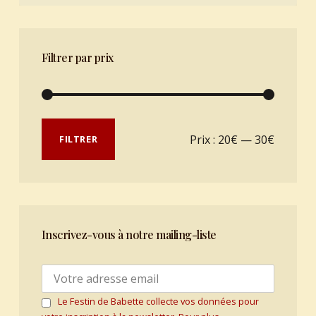
Filtrer par prix
Prix min
Prix max
Prix :
20€
—
30€
FILTRER
Inscrivez-vous à notre mailing-liste
Le Festin de Babette collecte vos données pour