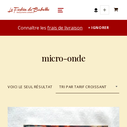
0 A
le festin de babette
"LE FESTIN DE BABETTE" – BOUQUINERIE GASTRONOMIQUE
MENU
Connaître les
frais de livraison
IGNORER
micro-onde
VOICI LE SEUL RÉSULTAT
List of products