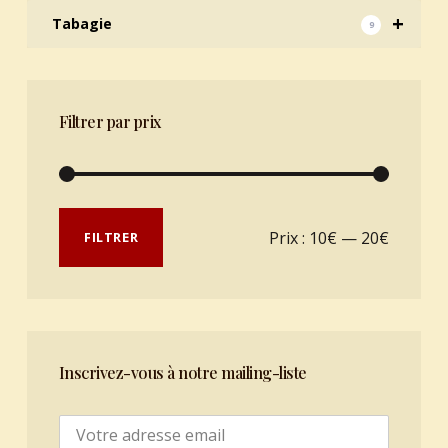
+
Tabagie
9
Filtrer par prix
Prix min
Prix max
Prix :
10€
—
20€
FILTRER
Inscrivez-vous à notre mailing-liste