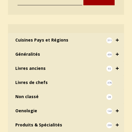
+
Cuisines Pays et Régions
311
+
Généralités
436
+
Livres anciens
92
Livres de chefs
376
Non classé
28
+
Oenologie
142
+
Produits & Spécialités
298