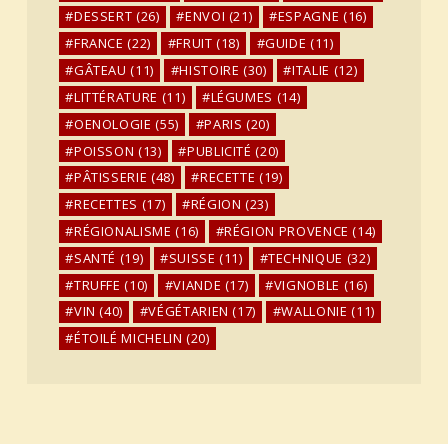
DESSERT
(26)
ENVOI
(21)
ESPAGNE
(16)
FRANCE
(22)
FRUIT
(18)
GUIDE
(11)
GÂTEAU
(11)
HISTOIRE
(30)
ITALIE
(12)
LITTÉRATURE
(11)
LÉGUMES
(14)
OENOLOGIE
(55)
PARIS
(20)
POISSON
(13)
PUBLICITÉ
(20)
PÂTISSERIE
(48)
RECETTE
(19)
RECETTES
(17)
RÉGION
(23)
RÉGIONALISME
(16)
RÉGION PROVENCE
(14)
SANTÉ
(19)
SUISSE
(11)
TECHNIQUE
(32)
TRUFFE
(10)
VIANDE
(17)
VIGNOBLE
(16)
VIN
(40)
VÉGÉTARIEN
(17)
WALLONIE
(11)
ÉTOILÉ MICHELIN
(20)