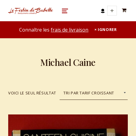
0 A
le festin de babette
"LE FESTIN DE BABETTE" – BOUQUINERIE GASTRONOMIQUE
MENU
Connaître les
frais de livraison
IGNORER
Michael Caine
VOICI LE SEUL RÉSULTAT
List of products