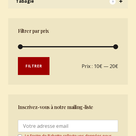
+
Tabagie
9
Filtrer par prix
Prix min
Prix max
Prix :
10€
—
20€
FILTRER
Inscrivez-vous à notre mailing-liste
Le Festin de Babette collecte vos données pour