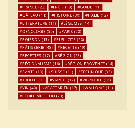
FRANCE
(22)
FRUIT
(18)
GUIDE
(11)
GÂTEAU
(11)
HISTOIRE
(30)
ITALIE
(12)
LITTÉRATURE
(11)
LÉGUMES
(14)
OENOLOGIE
(55)
PARIS
(20)
POISSON
(13)
PUBLICITÉ
(20)
PÂTISSERIE
(48)
RECETTE
(19)
RECETTES
(17)
RÉGION
(23)
RÉGIONALISME
(16)
RÉGION PROVENCE
(14)
SANTÉ
(19)
SUISSE
(11)
TECHNIQUE
(32)
TRUFFE
(10)
VIANDE
(17)
VIGNOBLE
(16)
VIN
(40)
VÉGÉTARIEN
(17)
WALLONIE
(11)
ÉTOILÉ MICHELIN
(20)