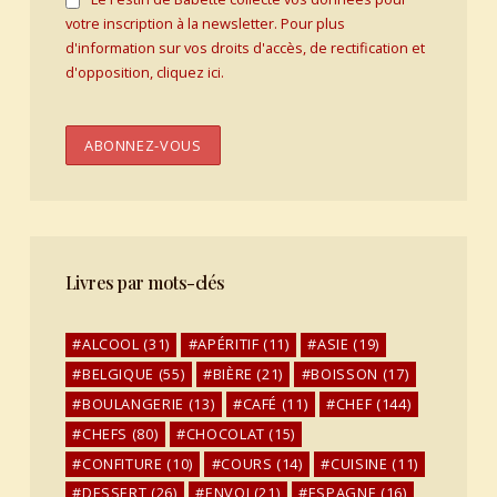
votre inscription à la newsletter. Pour plus
d'information sur vos droits d'accès, de rectification et
d'opposition, cliquez ici.
Livres par mots-clés
ALCOOL
(31)
APÉRITIF
(11)
ASIE
(19)
BELGIQUE
(55)
BIÈRE
(21)
BOISSON
(17)
BOULANGERIE
(13)
CAFÉ
(11)
CHEF
(144)
CHEFS
(80)
CHOCOLAT
(15)
CONFITURE
(10)
COURS
(14)
CUISINE
(11)
DESSERT
(26)
ENVOI
(21)
ESPAGNE
(16)