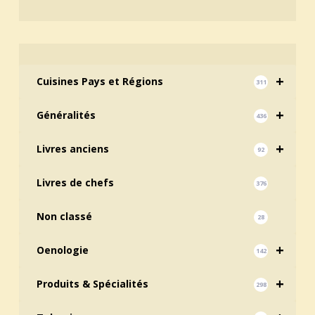
+
Cuisines Pays et Régions
311
+
Généralités
436
+
Livres anciens
92
Livres de chefs
376
Non classé
28
+
Oenologie
142
+
Produits & Spécialités
298