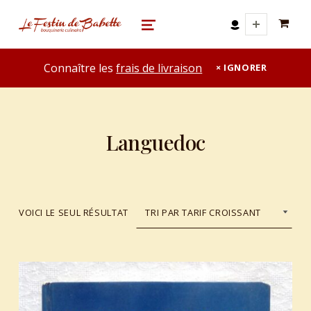
0 A
le festin de babette
"LE FESTIN DE BABETTE" – BOUQUINERIE GASTRONOMIQUE
MENU
Connaître les
frais de livraison
IGNORER
Languedoc
VOICI LE SEUL RÉSULTAT
List of products