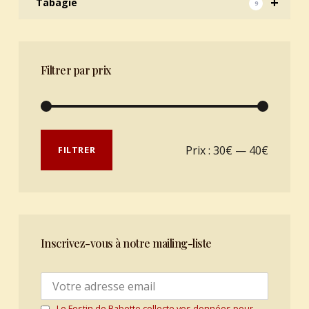
+
Tabagie
9
Filtrer par prix
Prix min
Prix max
Prix :
30€
—
40€
FILTRER
Inscrivez-vous à notre mailing-liste
Le Festin de Babette collecte vos données pour