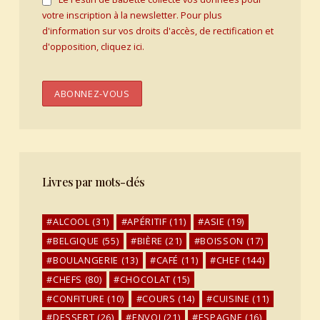
votre inscription à la newsletter. Pour plus
d'information sur vos droits d'accès, de rectification et
d'opposition, cliquez ici.
Livres par mots-clés
ALCOOL
(31)
APÉRITIF
(11)
ASIE
(19)
BELGIQUE
(55)
BIÈRE
(21)
BOISSON
(17)
BOULANGERIE
(13)
CAFÉ
(11)
CHEF
(144)
CHEFS
(80)
CHOCOLAT
(15)
CONFITURE
(10)
COURS
(14)
CUISINE
(11)
DESSERT
(26)
ENVOI
(21)
ESPAGNE
(16)