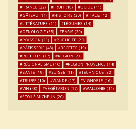
FRANCE
(22)
FRUIT
(18)
GUIDE
(11)
GÂTEAU
(11)
HISTOIRE
(30)
ITALIE
(12)
LITTÉRATURE
(11)
LÉGUMES
(14)
OENOLOGIE
(55)
PARIS
(20)
POISSON
(13)
PUBLICITÉ
(20)
PÂTISSERIE
(48)
RECETTE
(19)
RECETTES
(17)
RÉGION
(23)
RÉGIONALISME
(16)
RÉGION PROVENCE
(14)
SANTÉ
(19)
SUISSE
(11)
TECHNIQUE
(32)
TRUFFE
(10)
VIANDE
(17)
VIGNOBLE
(16)
VIN
(40)
VÉGÉTARIEN
(17)
WALLONIE
(11)
ÉTOILÉ MICHELIN
(20)