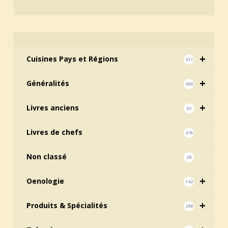
+
Cuisines Pays et Régions
311
+
Généralités
436
+
Livres anciens
92
Livres de chefs
376
Non classé
28
+
Oenologie
142
+
Produits & Spécialités
298