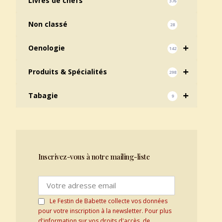
Livres de chefs
376
Non classé
28
+
Oenologie
142
+
Produits & Spécialités
298
+
Tabagie
9
Inscrivez-vous à notre mailing-liste
Le Festin de Babette collecte vos données
pour votre inscription à la newsletter. Pour plus
d'information sur vos droits d'accès, de