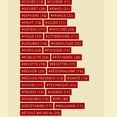
COURS
(14)
CUISINE
(11)
DESSERT
(26)
ENVOI
(21)
ESPAGNE
(16)
FRANCE
(22)
FRUIT
(18)
GUIDE
(11)
GÂTEAU
(11)
HISTOIRE
(30)
ITALIE
(12)
LITTÉRATURE
(11)
LÉGUMES
(14)
OENOLOGIE
(55)
PARIS
(20)
POISSON
(13)
PUBLICITÉ
(20)
PÂTISSERIE
(48)
RECETTE
(19)
RECETTES
(17)
RÉGION
(23)
RÉGIONALISME
(16)
RÉGION PROVENCE
(14)
SANTÉ
(19)
SUISSE
(11)
TECHNIQUE
(32)
TRUFFE
(10)
VIANDE
(17)
VIGNOBLE
(16)
VIN
(40)
VÉGÉTARIEN
(17)
WALLONIE
(11)
ÉTOILÉ MICHELIN
(20)