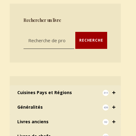
Rechercher un livre
Recherche pour :
RECHERCHE
+
Cuisines Pays et Régions
311
+
Généralités
436
+
Livres anciens
92