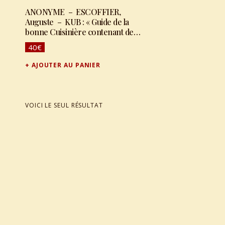
ANONYME – ESCOFFIER,
Auguste – KUB : « Guide de la
bonne Cuisinière contenant de
nombreuses recettes nouvelles.
40
€
Bouillon KUB »
AJOUTER AU PANIER
VOICI LE SEUL RÉSULTAT