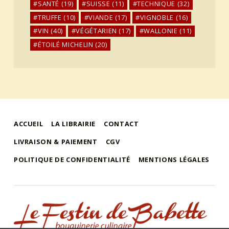
SANTÉ
(19)
SUISSE
(11)
TECHNIQUE
(32)
TRUFFE
(10)
VIANDE
(17)
VIGNOBLE
(16)
VIN
(40)
VÉGÉTARIEN
(17)
WALLONIE
(11)
ÉTOILÉ MICHELIN
(20)
ACCUEIL
LA LIBRAIRIE
CONTACT
LIVRAISON & PAIEMENT
CGV
POLITIQUE DE CONFIDENTIALITÉ
MENTIONS LÉGALES
le festin de babette
"LE FESTIN DE BABETTE" – BOUQUINERIE GASTRONOMIQUE