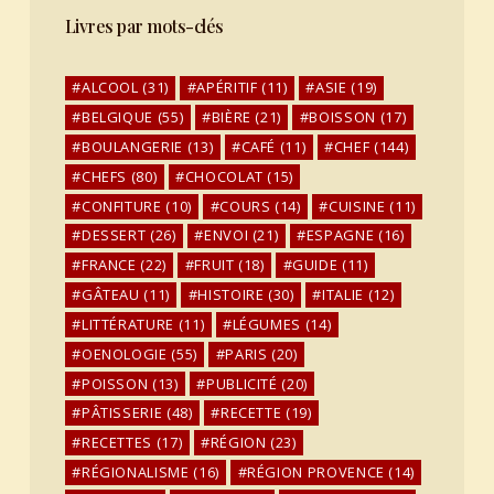
Livres par mots-clés
ALCOOL
(31)
APÉRITIF
(11)
ASIE
(19)
BELGIQUE
(55)
BIÈRE
(21)
BOISSON
(17)
BOULANGERIE
(13)
CAFÉ
(11)
CHEF
(144)
CHEFS
(80)
CHOCOLAT
(15)
CONFITURE
(10)
COURS
(14)
CUISINE
(11)
DESSERT
(26)
ENVOI
(21)
ESPAGNE
(16)
FRANCE
(22)
FRUIT
(18)
GUIDE
(11)
GÂTEAU
(11)
HISTOIRE
(30)
ITALIE
(12)
LITTÉRATURE
(11)
LÉGUMES
(14)
OENOLOGIE
(55)
PARIS
(20)
POISSON
(13)
PUBLICITÉ
(20)
PÂTISSERIE
(48)
RECETTE
(19)
RECETTES
(17)
RÉGION
(23)
RÉGIONALISME
(16)
RÉGION PROVENCE
(14)