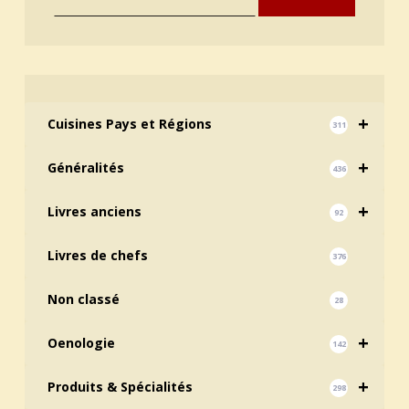
+
Cuisines Pays et Régions
311
+
Généralités
436
+
Livres anciens
92
Livres de chefs
376
Non classé
28
+
Oenologie
142
+
Produits & Spécialités
298