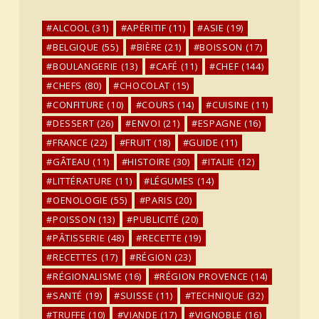
ALCOOL
(31)
APÉRITIF
(11)
ASIE
(19)
BELGIQUE
(55)
BIÈRE
(21)
BOISSON
(17)
BOULANGERIE
(13)
CAFÉ
(11)
CHEF
(144)
CHEFS
(80)
CHOCOLAT
(15)
CONFITURE
(10)
COURS
(14)
CUISINE
(11)
DESSERT
(26)
ENVOI
(21)
ESPAGNE
(16)
FRANCE
(22)
FRUIT
(18)
GUIDE
(11)
GÂTEAU
(11)
HISTOIRE
(30)
ITALIE
(12)
LITTÉRATURE
(11)
LÉGUMES
(14)
OENOLOGIE
(55)
PARIS
(20)
POISSON
(13)
PUBLICITÉ
(20)
PÂTISSERIE
(48)
RECETTE
(19)
RECETTES
(17)
RÉGION
(23)
RÉGIONALISME
(16)
RÉGION PROVENCE
(14)
SANTÉ
(19)
SUISSE
(11)
TECHNIQUE
(32)
TRUFFE
(10)
VIANDE
(17)
VIGNOBLE
(16)