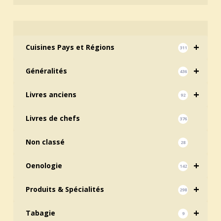
+
Cuisines Pays et Régions
311
+
Généralités
436
+
Livres anciens
92
Livres de chefs
376
Non classé
28
+
Oenologie
142
+
Produits & Spécialités
298
+
Tabagie
9