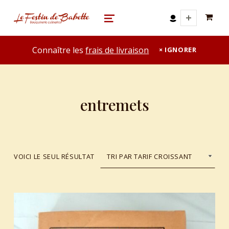
0 A
le festin de babette
"LE FESTIN DE BABETTE" – BOUQUINERIE GASTRONOMIQUE
MENU
Connaître les
frais de livraison
IGNORER
entremets
VOICI LE SEUL RÉSULTAT
List of products