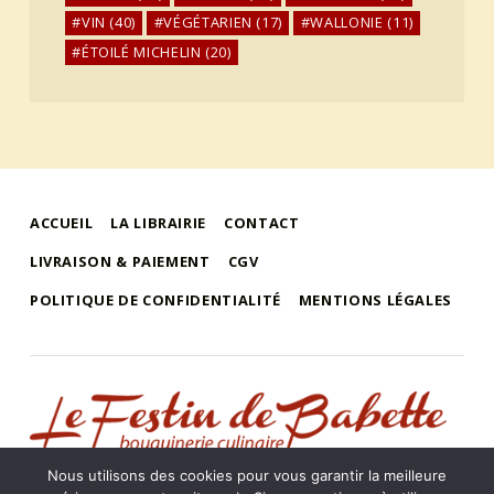
VIN
(40)
VÉGÉTARIEN
(17)
WALLONIE
(11)
ÉTOILÉ MICHELIN
(20)
ACCUEIL
LA LIBRAIRIE
CONTACT
LIVRAISON & PAIEMENT
CGV
POLITIQUE DE CONFIDENTIALITÉ
MENTIONS LÉGALES
le festin de babette
"LE FESTIN DE BABETTE" – BOUQUINERIE GASTRONOMIQUE
Nous utilisons des cookies pour vous garantir la meilleure