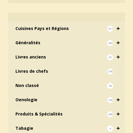
+
Cuisines Pays et Régions
311
+
Généralités
436
+
Livres anciens
92
Livres de chefs
376
Non classé
28
+
Oenologie
142
+
Produits & Spécialités
298
+
Tabagie
9