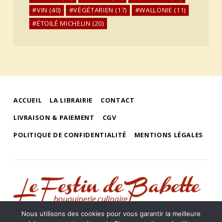
VIN
(40)
VÉGÉTARIEN
(17)
WALLONIE
(11)
ÉTOILÉ MICHELIN
(20)
ACCUEIL
LA LIBRAIRIE
CONTACT
LIVRAISON & PAIEMENT
CGV
POLITIQUE DE CONFIDENTIALITÉ
MENTIONS LÉGALES
le festin de babette
"LE FESTIN DE BABETTE" – BOUQUINERIE GASTRONOMIQUE
Nous utilisons des cookies pour vous garantir la meilleure