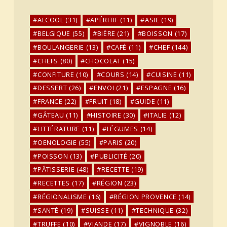
ALCOOL
(31)
APÉRITIF
(11)
ASIE
(19)
BELGIQUE
(55)
BIÈRE
(21)
BOISSON
(17)
BOULANGERIE
(13)
CAFÉ
(11)
CHEF
(144)
CHEFS
(80)
CHOCOLAT
(15)
CONFITURE
(10)
COURS
(14)
CUISINE
(11)
DESSERT
(26)
ENVOI
(21)
ESPAGNE
(16)
FRANCE
(22)
FRUIT
(18)
GUIDE
(11)
GÂTEAU
(11)
HISTOIRE
(30)
ITALIE
(12)
LITTÉRATURE
(11)
LÉGUMES
(14)
OENOLOGIE
(55)
PARIS
(20)
POISSON
(13)
PUBLICITÉ
(20)
PÂTISSERIE
(48)
RECETTE
(19)
RECETTES
(17)
RÉGION
(23)
RÉGIONALISME
(16)
RÉGION PROVENCE
(14)
SANTÉ
(19)
SUISSE
(11)
TECHNIQUE
(32)
TRUFFE
(10)
VIANDE
(17)
VIGNOBLE
(16)