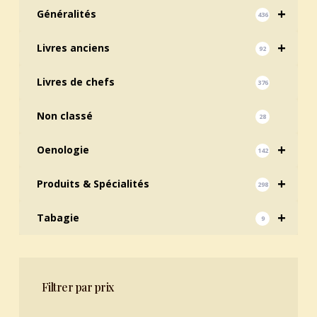
+
Généralités
436
+
Livres anciens
92
Livres de chefs
376
Non classé
28
+
Oenologie
142
+
Produits & Spécialités
298
+
Tabagie
9
Filtrer par prix