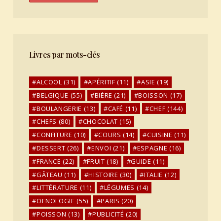
Livres par mots-clés
ALCOOL
(31)
APÉRITIF
(11)
ASIE
(19)
BELGIQUE
(55)
BIÈRE
(21)
BOISSON
(17)
BOULANGERIE
(13)
CAFÉ
(11)
CHEF
(144)
CHEFS
(80)
CHOCOLAT
(15)
CONFITURE
(10)
COURS
(14)
CUISINE
(11)
DESSERT
(26)
ENVOI
(21)
ESPAGNE
(16)
FRANCE
(22)
FRUIT
(18)
GUIDE
(11)
GÂTEAU
(11)
HISTOIRE
(30)
ITALIE
(12)
LITTÉRATURE
(11)
LÉGUMES
(14)
OENOLOGIE
(55)
PARIS
(20)
POISSON
(13)
PUBLICITÉ
(20)