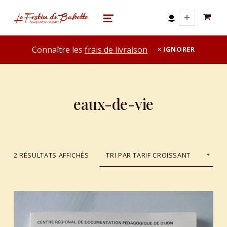
0 A
le festin de babette
"LE FESTIN DE BABETTE" – BOUQUINERIE GASTRONOMIQUE
MENU
Connaître les
frais de livraison
IGNORER
eaux-de-vie
TRIÉ DU PLUS RÉCENT AU PLUS ANCIEN
2 RÉSULTATS AFFICHÉS
List of products