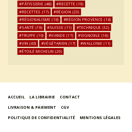
PÂTISSERIE
(48)
RECETTE
(19)
RECETTES
(17)
RÉGION
(23)
RÉGIONALISME
(16)
RÉGION PROVENCE
(14)
SANTÉ
(19)
SUISSE
(11)
TECHNIQUE
(32)
TRUFFE
(10)
VIANDE
(17)
VIGNOBLE
(16)
VIN
(40)
VÉGÉTARIEN
(17)
WALLONIE
(11)
ÉTOILÉ MICHELIN
(20)
ACCUEIL
LA LIBRAIRIE
CONTACT
LIVRAISON & PAIEMENT
CGV
POLITIQUE DE CONFIDENTIALITÉ
MENTIONS LÉGALES