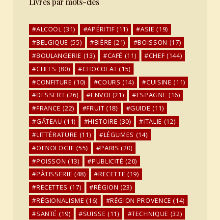
Livres par mots-clés
ALCOOL
(31)
APÉRITIF
(11)
ASIE
(19)
BELGIQUE
(55)
BIÈRE
(21)
BOISSON
(17)
BOULANGERIE
(13)
CAFÉ
(11)
CHEF
(144)
CHEFS
(80)
CHOCOLAT
(15)
CONFITURE
(10)
COURS
(14)
CUISINE
(11)
DESSERT
(26)
ENVOI
(21)
ESPAGNE
(16)
FRANCE
(22)
FRUIT
(18)
GUIDE
(11)
GÂTEAU
(11)
HISTOIRE
(30)
ITALIE
(12)
LITTÉRATURE
(11)
LÉGUMES
(14)
OENOLOGIE
(55)
PARIS
(20)
POISSON
(13)
PUBLICITÉ
(20)
PÂTISSERIE
(48)
RECETTE
(19)
RECETTES
(17)
RÉGION
(23)
RÉGIONALISME
(16)
RÉGION PROVENCE
(14)
SANTÉ
(19)
SUISSE
(11)
TECHNIQUE
(32)