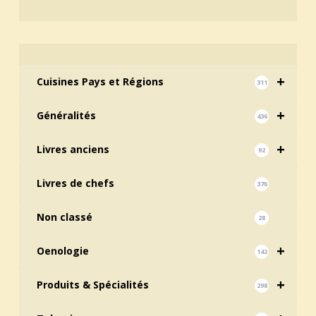
+
Cuisines Pays et Régions
311
+
Généralités
436
+
Livres anciens
92
Livres de chefs
376
Non classé
28
+
Oenologie
142
+
Produits & Spécialités
298