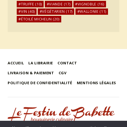
TRUFFE
(10)
VIANDE
(17)
VIGNOBLE
(16)
VIN
(40)
VÉGÉTARIEN
(17)
WALLONIE
(11)
ÉTOILÉ MICHELIN
(20)
ACCUEIL
LA LIBRAIRIE
CONTACT
LIVRAISON & PAIEMENT
CGV
POLITIQUE DE CONFIDENTIALITÉ
MENTIONS LÉGALES
le festin de babette
"LE FESTIN DE BABETTE" – BOUQUINERIE GASTRONOMIQUE