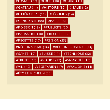
FRANCE
(22)
FRUIT
(18)
GUIDE
(11)
GÂTEAU
(11)
HISTOIRE
(30)
ITALIE
(12)
LITTÉRATURE
(11)
LÉGUMES
(14)
OENOLOGIE
(55)
PARIS
(20)
POISSON
(13)
PUBLICITÉ
(20)
PÂTISSERIE
(48)
RECETTE
(19)
RECETTES
(17)
RÉGION
(23)
RÉGIONALISME
(16)
RÉGION PROVENCE
(14)
SANTÉ
(19)
SUISSE
(11)
TECHNIQUE
(32)
TRUFFE
(10)
VIANDE
(17)
VIGNOBLE
(16)
VIN
(40)
VÉGÉTARIEN
(17)
WALLONIE
(11)
ÉTOILÉ MICHELIN
(20)