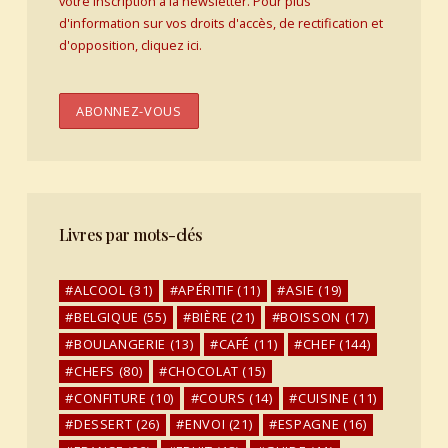
votre inscription à la newsletter. Pour plus
d'information sur vos droits d'accès, de rectification et
d'opposition, cliquez ici.
Livres par mots-clés
ALCOOL
(31)
APÉRITIF
(11)
ASIE
(19)
BELGIQUE
(55)
BIÈRE
(21)
BOISSON
(17)
BOULANGERIE
(13)
CAFÉ
(11)
CHEF
(144)
CHEFS
(80)
CHOCOLAT
(15)
CONFITURE
(10)
COURS
(14)
CUISINE
(11)
DESSERT
(26)
ENVOI
(21)
ESPAGNE
(16)