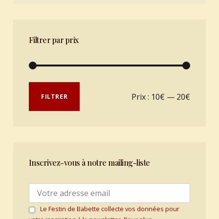
Filtrer par prix
Prix min
Prix max
Prix :
10€
—
20€
FILTRER
Inscrivez-vous à notre mailing-liste
Le Festin de Babette collecte vos données pour