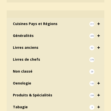
+
Cuisines Pays et Régions
311
+
Généralités
436
+
Livres anciens
92
Livres de chefs
376
Non classé
28
+
Oenologie
142
+
Produits & Spécialités
298
+
Tabagie
9