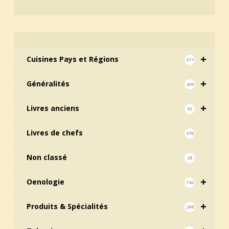
+
Cuisines Pays et Régions
311
+
Généralités
436
+
Livres anciens
92
Livres de chefs
376
Non classé
28
+
Oenologie
142
+
Produits & Spécialités
298