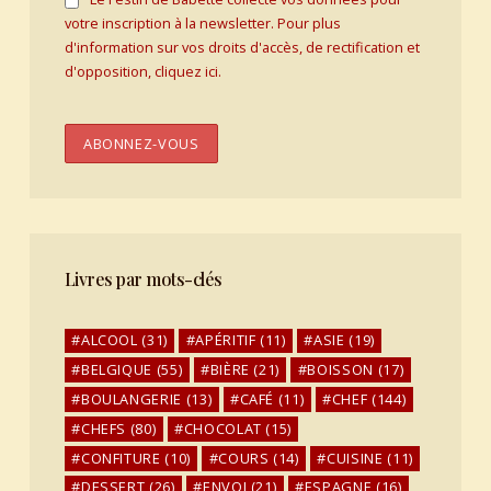
votre inscription à la newsletter. Pour plus
d'information sur vos droits d'accès, de rectification et
d'opposition, cliquez ici.
Livres par mots-clés
ALCOOL
(31)
APÉRITIF
(11)
ASIE
(19)
BELGIQUE
(55)
BIÈRE
(21)
BOISSON
(17)
BOULANGERIE
(13)
CAFÉ
(11)
CHEF
(144)
CHEFS
(80)
CHOCOLAT
(15)
CONFITURE
(10)
COURS
(14)
CUISINE
(11)
DESSERT
(26)
ENVOI
(21)
ESPAGNE
(16)