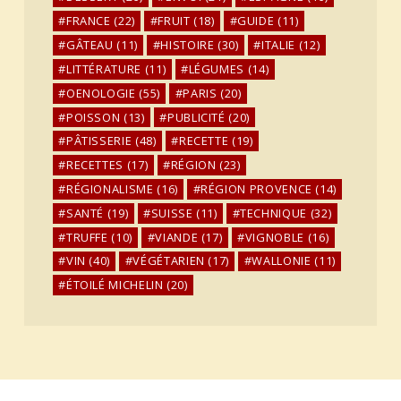
FRANCE
(22)
FRUIT
(18)
GUIDE
(11)
GÂTEAU
(11)
HISTOIRE
(30)
ITALIE
(12)
LITTÉRATURE
(11)
LÉGUMES
(14)
OENOLOGIE
(55)
PARIS
(20)
POISSON
(13)
PUBLICITÉ
(20)
PÂTISSERIE
(48)
RECETTE
(19)
RECETTES
(17)
RÉGION
(23)
RÉGIONALISME
(16)
RÉGION PROVENCE
(14)
SANTÉ
(19)
SUISSE
(11)
TECHNIQUE
(32)
TRUFFE
(10)
VIANDE
(17)
VIGNOBLE
(16)
VIN
(40)
VÉGÉTARIEN
(17)
WALLONIE
(11)
ÉTOILÉ MICHELIN
(20)