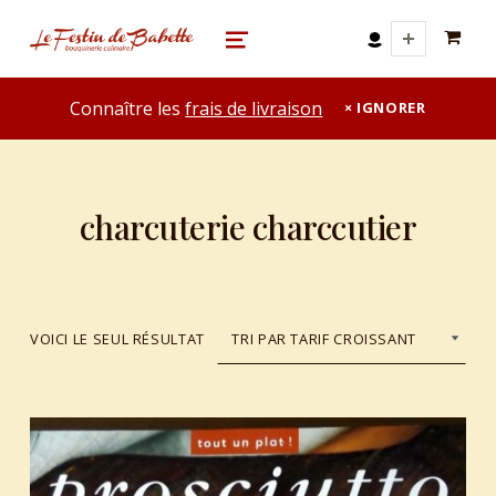
0 A
le festin de babette
"LE FESTIN DE BABETTE" – BOUQUINERIE GASTRONOMIQUE
MENU
Connaître les
frais de livraison
IGNORER
charcuterie charccutier
VOICI LE SEUL RÉSULTAT
List of products