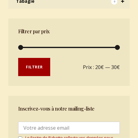
+
Tabagie
9
Filtrer par prix
Prix min
Prix max
Prix :
20€
—
30€
FILTRER
Inscrivez-vous à notre mailing-liste
Le Festin de Babette collecte vos données pour