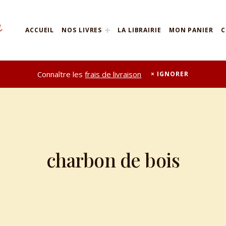
ACCUEIL
NOS LIVRES
LA LIBRAIRIE
MON PANIER
C
Connaître les
frais de livraison
IGNORER
charbon de bois