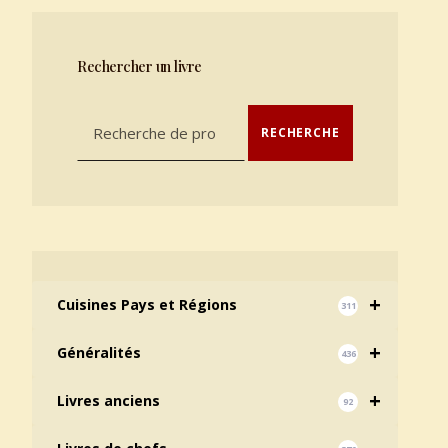
Rechercher un livre
Recherche pour :
RECHERCHE
+
Cuisines Pays et Régions
311
+
Généralités
436
+
Livres anciens
92