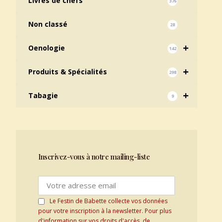
Livres de chefs
376
Non classé
28
+
Oenologie
142
+
Produits & Spécialités
298
+
Tabagie
9
Inscrivez-vous à notre mailing-liste
Le Festin de Babette collecte vos données
pour votre inscription à la newsletter. Pour plus
d'information sur vos droits d'accès, de