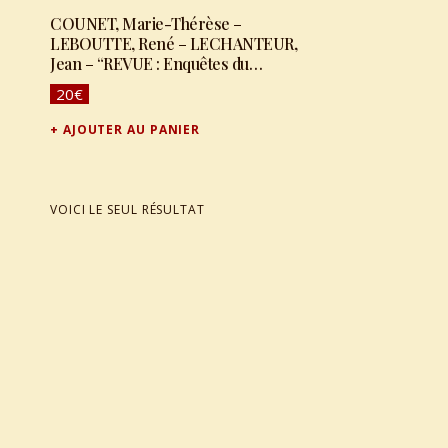
COUNET, Marie-Thérèse –
LEBOUTTE, René – LECHANTEUR,
Jean – “REVUE : Enquêtes du
Musée de la vie Wallonne. Tome XV
20
€
– n° 177-180 – 61e-62e années –
1984-1985. La culture du tabac dans
AJOUTER AU PANIER
la région de Comines – La
fabrication traditionnelle du
charbon de bois – Résurrections
d’enfants mort-nés”
VOICI LE SEUL RÉSULTAT