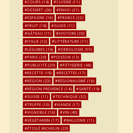
COURS
(14)
CUISINE
(11)
DESSERT
(26)
ENVOI
(21)
ESPAGNE
(16)
FRANCE
(22)
FRUIT
(18)
GUIDE
(11)
GÂTEAU
(11)
HISTOIRE
(30)
ITALIE
(12)
LITTÉRATURE
(11)
LÉGUMES
(14)
OENOLOGIE
(55)
PARIS
(20)
POISSON
(13)
PUBLICITÉ
(20)
PÂTISSERIE
(48)
RECETTE
(19)
RECETTES
(17)
RÉGION
(23)
RÉGIONALISME
(16)
RÉGION PROVENCE
(14)
SANTÉ
(19)
SUISSE
(11)
TECHNIQUE
(32)
TRUFFE
(10)
VIANDE
(17)
VIGNOBLE
(16)
VIN
(40)
VÉGÉTARIEN
(17)
WALLONIE
(11)
ÉTOILÉ MICHELIN
(20)