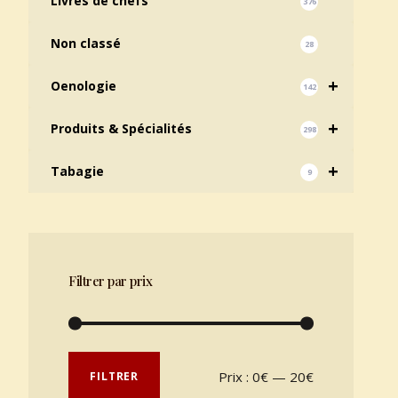
Livres de chefs
376
Non classé
28
+
Oenologie
142
+
Produits & Spécialités
298
+
Tabagie
9
Filtrer par prix
Prix min
Prix max
Prix :
0€
—
20€
FILTRER