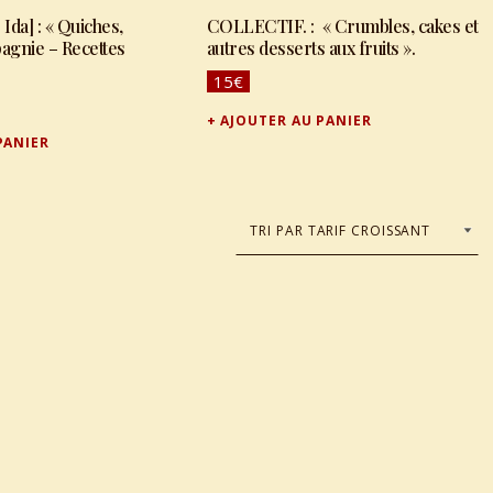
Quiches,
COLLECTIF. : « Crumbles, cakes et
gnie – Recettes
autres desserts aux fruits ».
15
€
AJOUTER AU PANIER
PANIER