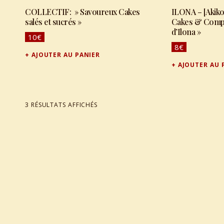
COLLECTIF: » Savoureux Cakes
ILONA – [Akiko Ida] : « 
salés et sucrés »
Cakes & Compa
d’Ilona »
10
€
8
€
AJOUTER AU PANIER
AJOUTER AU 
TRIÉ DU PLUS RÉCENT AU PLUS ANCIEN
3 RÉSULTATS AFFICHÉS