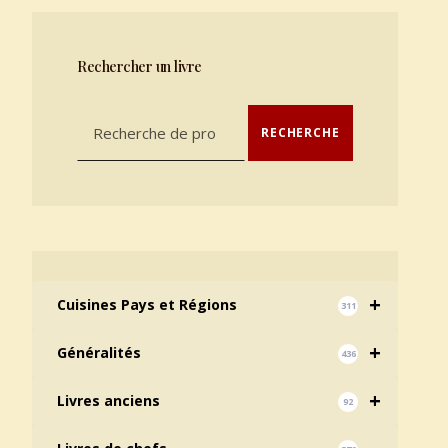
Rechercher un livre
Recherche pour :
RECHERCHE
+
Cuisines Pays et Régions
311
+
Généralités
436
+
Livres anciens
92