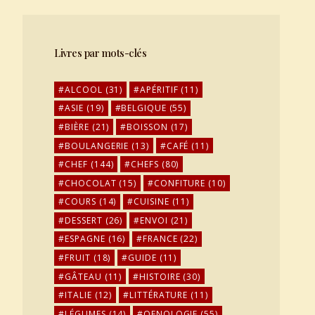
Livres par mots-clés
ALCOOL
(31)
APÉRITIF
(11)
ASIE
(19)
BELGIQUE
(55)
BIÈRE
(21)
BOISSON
(17)
BOULANGERIE
(13)
CAFÉ
(11)
CHEF
(144)
CHEFS
(80)
CHOCOLAT
(15)
CONFITURE
(10)
COURS
(14)
CUISINE
(11)
DESSERT
(26)
ENVOI
(21)
ESPAGNE
(16)
FRANCE
(22)
FRUIT
(18)
GUIDE
(11)
GÂTEAU
(11)
HISTOIRE
(30)
ITALIE
(12)
LITTÉRATURE
(11)
LÉGUMES
(14)
OENOLOGIE
(55)