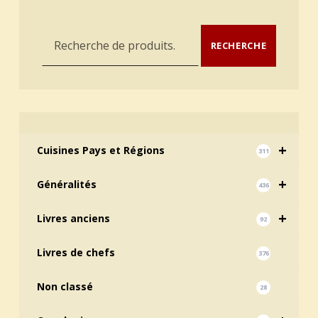
Recherche pour :
RECHERCHE
+
Cuisines Pays et Régions
311
+
Généralités
436
+
Livres anciens
92
Livres de chefs
376
Non classé
28