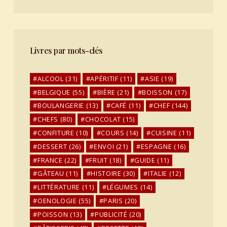
Livres par mots-clés
ALCOOL
(31)
APÉRITIF
(11)
ASIE
(19)
BELGIQUE
(55)
BIÈRE
(21)
BOISSON
(17)
BOULANGERIE
(13)
CAFÉ
(11)
CHEF
(144)
CHEFS
(80)
CHOCOLAT
(15)
CONFITURE
(10)
COURS
(14)
CUISINE
(11)
DESSERT
(26)
ENVOI
(21)
ESPAGNE
(16)
FRANCE
(22)
FRUIT
(18)
GUIDE
(11)
GÂTEAU
(11)
HISTOIRE
(30)
ITALIE
(12)
LITTÉRATURE
(11)
LÉGUMES
(14)
OENOLOGIE
(55)
PARIS
(20)
POISSON
(13)
PUBLICITÉ
(20)