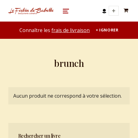
0 A
le festin de babette
"LE FESTIN DE BABETTE" – BOUQUINERIE GASTRONOMIQUE
MENU
Connaître les
frais de livraison
IGNORER
brunch
Aucun produit ne correspond à votre sélection.
Rechercher un livre