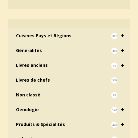
+
Cuisines Pays et Régions
311
+
Généralités
436
+
Livres anciens
92
Livres de chefs
376
Non classé
28
+
Oenologie
142
+
Produits & Spécialités
298