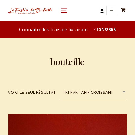
0 A
le festin de babette
"LE FESTIN DE BABETTE" – BOUQUINERIE GASTRONOMIQUE
MENU
Connaître les
frais de livraison
IGNORER
bouteille
VOICI LE SEUL RÉSULTAT
List of products