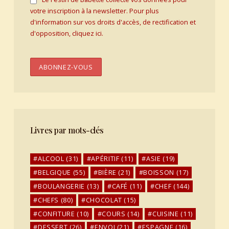
votre inscription à la newsletter. Pour plus
d'information sur vos droits d'accès, de rectification et
d'opposition, cliquez ici.
Livres par mots-clés
ALCOOL
(31)
APÉRITIF
(11)
ASIE
(19)
BELGIQUE
(55)
BIÈRE
(21)
BOISSON
(17)
BOULANGERIE
(13)
CAFÉ
(11)
CHEF
(144)
CHEFS
(80)
CHOCOLAT
(15)
CONFITURE
(10)
COURS
(14)
CUISINE
(11)
DESSERT
(26)
ENVOI
(21)
ESPAGNE
(16)