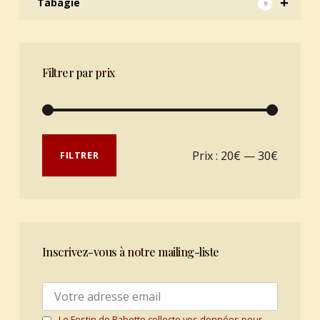
+
Tabagie
9
Filtrer par prix
Prix min
Prix max
Prix :
20€
—
30€
FILTRER
Inscrivez-vous à notre mailing-liste
Le Festin de Babette collecte vos données pour