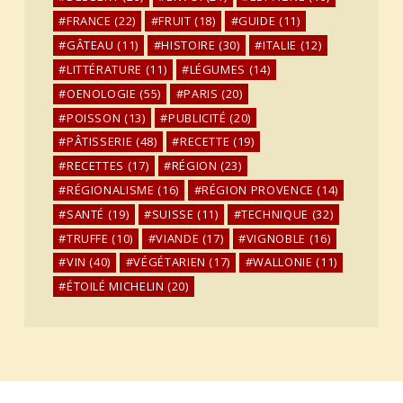
FRANCE
(22)
FRUIT
(18)
GUIDE
(11)
GÂTEAU
(11)
HISTOIRE
(30)
ITALIE
(12)
LITTÉRATURE
(11)
LÉGUMES
(14)
OENOLOGIE
(55)
PARIS
(20)
POISSON
(13)
PUBLICITÉ
(20)
PÂTISSERIE
(48)
RECETTE
(19)
RECETTES
(17)
RÉGION
(23)
RÉGIONALISME
(16)
RÉGION PROVENCE
(14)
SANTÉ
(19)
SUISSE
(11)
TECHNIQUE
(32)
TRUFFE
(10)
VIANDE
(17)
VIGNOBLE
(16)
VIN
(40)
VÉGÉTARIEN
(17)
WALLONIE
(11)
ÉTOILÉ MICHELIN
(20)