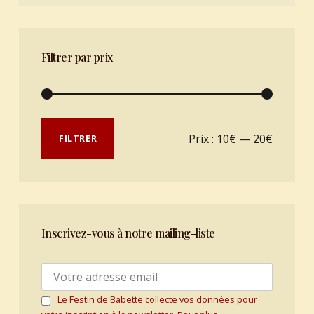
Filtrer par prix
Prix min
Prix max
Prix :
10€
—
20€
FILTRER
Inscrivez-vous à notre mailing-liste
Le Festin de Babette collecte vos données pour