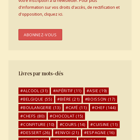
votre inscription à la newsletter. Pour plus
d'information sur vos droits d'accès, de rectification et
d'opposition, cliquez ici.
Livres par mots-clés
ALCOOL
(31)
APÉRITIF
(11)
ASIE
(19)
BELGIQUE
(55)
BIÈRE
(21)
BOISSON
(17)
BOULANGERIE
(13)
CAFÉ
(11)
CHEF
(144)
CHEFS
(80)
CHOCOLAT
(15)
CONFITURE
(10)
COURS
(14)
CUISINE
(11)
DESSERT
(26)
ENVOI
(21)
ESPAGNE
(16)