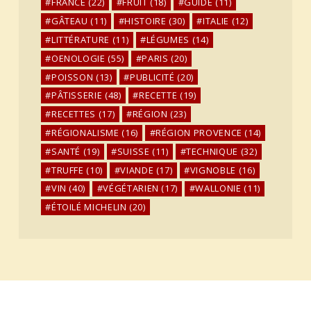
FRANCE
(22)
FRUIT
(18)
GUIDE
(11)
GÂTEAU
(11)
HISTOIRE
(30)
ITALIE
(12)
LITTÉRATURE
(11)
LÉGUMES
(14)
OENOLOGIE
(55)
PARIS
(20)
POISSON
(13)
PUBLICITÉ
(20)
PÂTISSERIE
(48)
RECETTE
(19)
RECETTES
(17)
RÉGION
(23)
RÉGIONALISME
(16)
RÉGION PROVENCE
(14)
SANTÉ
(19)
SUISSE
(11)
TECHNIQUE
(32)
TRUFFE
(10)
VIANDE
(17)
VIGNOBLE
(16)
VIN
(40)
VÉGÉTARIEN
(17)
WALLONIE
(11)
ÉTOILÉ MICHELIN
(20)