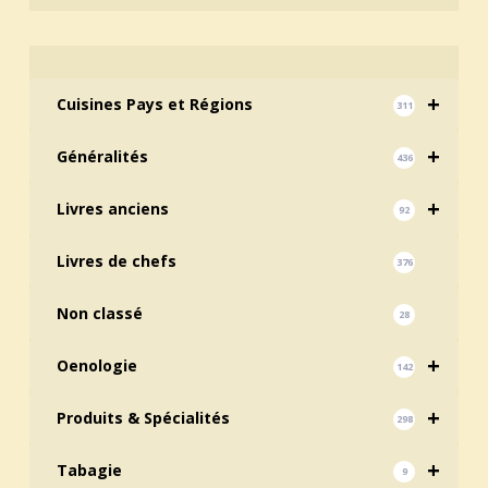
+
Cuisines Pays et Régions
311
+
Généralités
436
+
Livres anciens
92
Livres de chefs
376
Non classé
28
+
Oenologie
142
+
Produits & Spécialités
298
+
Tabagie
9