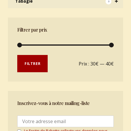
+
Tabagie
9
Filtrer par prix
Prix min
Prix max
Prix :
30€
—
40€
FILTRER
Inscrivez-vous à notre mailing-liste
Le Festin de Babette collecte vos données pour