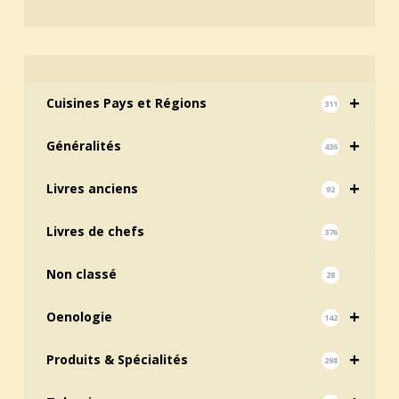
+
Cuisines Pays et Régions
311
+
Généralités
436
+
Livres anciens
92
Livres de chefs
376
Non classé
28
+
Oenologie
142
+
Produits & Spécialités
298