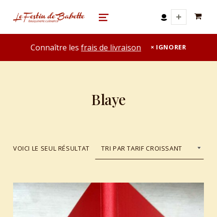
0 A
le festin de babette
"LE FESTIN DE BABETTE" – BOUQUINERIE GASTRONOMIQUE
MENU
Connaître les
frais de livraison
IGNORER
Blaye
VOICI LE SEUL RÉSULTAT
List of products