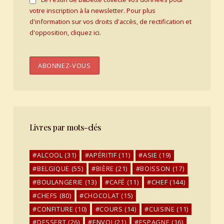
votre inscription à la newsletter. Pour plus
d'information sur vos droits d'accès, de rectification et
d'opposition, cliquez ici.
Livres par mots-clés
ALCOOL
(31)
APÉRITIF
(11)
ASIE
(19)
BELGIQUE
(55)
BIÈRE
(21)
BOISSON
(17)
BOULANGERIE
(13)
CAFÉ
(11)
CHEF
(144)
CHEFS
(80)
CHOCOLAT
(15)
CONFITURE
(10)
COURS
(14)
CUISINE
(11)
DESSERT
(26)
ENVOI
(21)
ESPAGNE
(16)