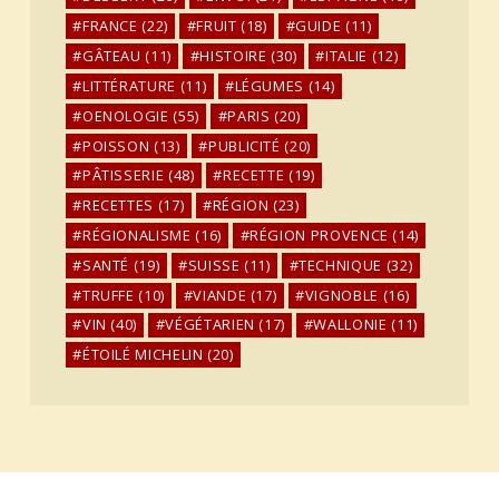
FRANCE
(22)
FRUIT
(18)
GUIDE
(11)
GÂTEAU
(11)
HISTOIRE
(30)
ITALIE
(12)
LITTÉRATURE
(11)
LÉGUMES
(14)
OENOLOGIE
(55)
PARIS
(20)
POISSON
(13)
PUBLICITÉ
(20)
PÂTISSERIE
(48)
RECETTE
(19)
RECETTES
(17)
RÉGION
(23)
RÉGIONALISME
(16)
RÉGION PROVENCE
(14)
SANTÉ
(19)
SUISSE
(11)
TECHNIQUE
(32)
TRUFFE
(10)
VIANDE
(17)
VIGNOBLE
(16)
VIN
(40)
VÉGÉTARIEN
(17)
WALLONIE
(11)
ÉTOILÉ MICHELIN
(20)