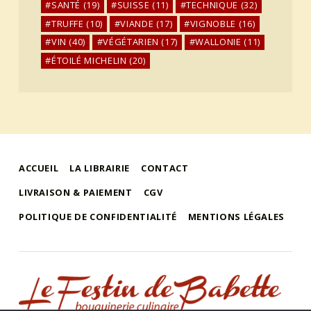
SANTÉ
(19)
SUISSE
(11)
TECHNIQUE
(32)
TRUFFE
(10)
VIANDE
(17)
VIGNOBLE
(16)
VIN
(40)
VÉGÉTARIEN
(17)
WALLONIE
(11)
ÉTOILÉ MICHELIN
(20)
ACCUEIL
LA LIBRAIRIE
CONTACT
LIVRAISON & PAIEMENT
CGV
POLITIQUE DE CONFIDENTIALITÉ
MENTIONS LÉGALES
le festin de babette
"LE FESTIN DE BABETTE" – BOUQUINERIE GASTRONOMIQUE