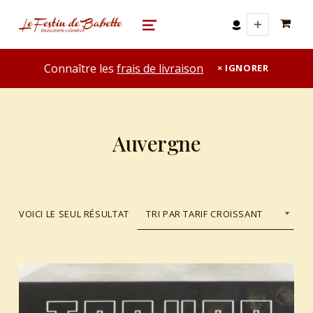
0 A
le festin de babette
"LE FESTIN DE BABETTE" – BOUQUINERIE GASTRONOMIQUE
MENU
Connaître les
frais de livraison
IGNORER
Auvergne
VOICI LE SEUL RÉSULTAT
List of products