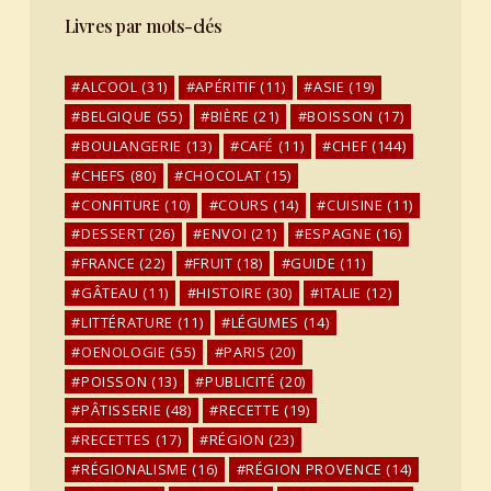
Livres par mots-clés
ALCOOL
(31)
APÉRITIF
(11)
ASIE
(19)
BELGIQUE
(55)
BIÈRE
(21)
BOISSON
(17)
BOULANGERIE
(13)
CAFÉ
(11)
CHEF
(144)
CHEFS
(80)
CHOCOLAT
(15)
CONFITURE
(10)
COURS
(14)
CUISINE
(11)
DESSERT
(26)
ENVOI
(21)
ESPAGNE
(16)
FRANCE
(22)
FRUIT
(18)
GUIDE
(11)
GÂTEAU
(11)
HISTOIRE
(30)
ITALIE
(12)
LITTÉRATURE
(11)
LÉGUMES
(14)
OENOLOGIE
(55)
PARIS
(20)
POISSON
(13)
PUBLICITÉ
(20)
PÂTISSERIE
(48)
RECETTE
(19)
RECETTES
(17)
RÉGION
(23)
RÉGIONALISME
(16)
RÉGION PROVENCE
(14)