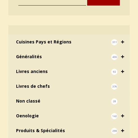
+
Cuisines Pays et Régions
311
+
Généralités
436
+
Livres anciens
92
Livres de chefs
376
Non classé
28
+
Oenologie
142
+
Produits & Spécialités
298