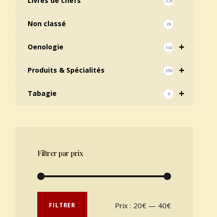
Livres de chefs
376
Non classé
28
+
Oenologie
142
+
Produits & Spécialités
298
+
Tabagie
9
Filtrer par prix
Prix min
Prix max
Prix :
20€
—
40€
FILTRER