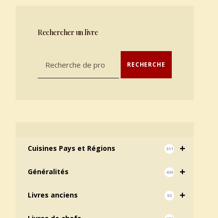
Rechercher un livre
Recherche pour :
RECHERCHE
+
Cuisines Pays et Régions
311
+
Généralités
436
+
Livres anciens
92