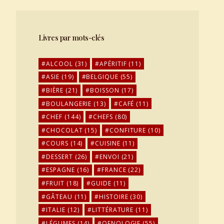
Livres par mots-clés
ALCOOL
(31)
APÉRITIF
(11)
ASIE
(19)
BELGIQUE
(55)
BIÈRE
(21)
BOISSON
(17)
BOULANGERIE
(13)
CAFÉ
(11)
CHEF
(144)
CHEFS
(80)
CHOCOLAT
(15)
CONFITURE
(10)
COURS
(14)
CUISINE
(11)
DESSERT
(26)
ENVOI
(21)
ESPAGNE
(16)
FRANCE
(22)
FRUIT
(18)
GUIDE
(11)
GÂTEAU
(11)
HISTOIRE
(30)
ITALIE
(12)
LITTÉRATURE
(11)
LÉGUMES
(14)
OENOLOGIE
(55)