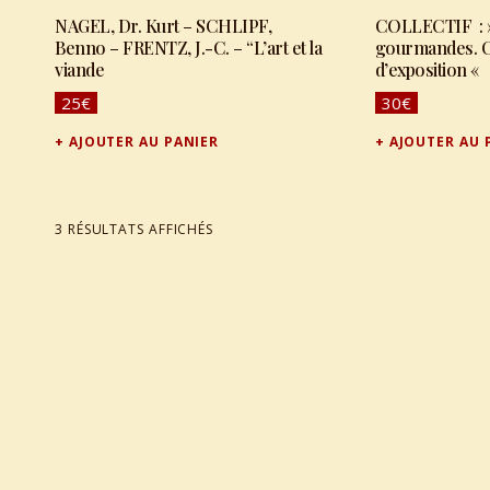
NAGEL, Dr. Kurt – SCHLIPF,
COLLECTIF : »
Benno – FRENTZ, J.-C. – “L’art et la
gourmandes. C
viande
d’exposition «
25
€
30
€
AJOUTER AU PANIER
AJOUTER AU 
TRIÉ DU PLUS RÉCENT AU PLUS ANCIEN
3 RÉSULTATS AFFICHÉS