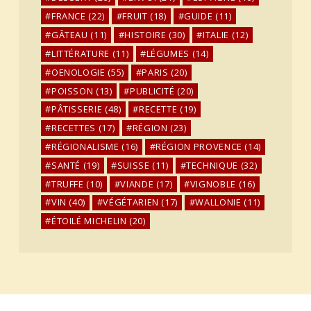
FRANCE
(22)
FRUIT
(18)
GUIDE
(11)
GÂTEAU
(11)
HISTOIRE
(30)
ITALIE
(12)
LITTÉRATURE
(11)
LÉGUMES
(14)
OENOLOGIE
(55)
PARIS
(20)
POISSON
(13)
PUBLICITÉ
(20)
PÂTISSERIE
(48)
RECETTE
(19)
RECETTES
(17)
RÉGION
(23)
RÉGIONALISME
(16)
RÉGION PROVENCE
(14)
SANTÉ
(19)
SUISSE
(11)
TECHNIQUE
(32)
TRUFFE
(10)
VIANDE
(17)
VIGNOBLE
(16)
VIN
(40)
VÉGÉTARIEN
(17)
WALLONIE
(11)
ÉTOILÉ MICHELIN
(20)