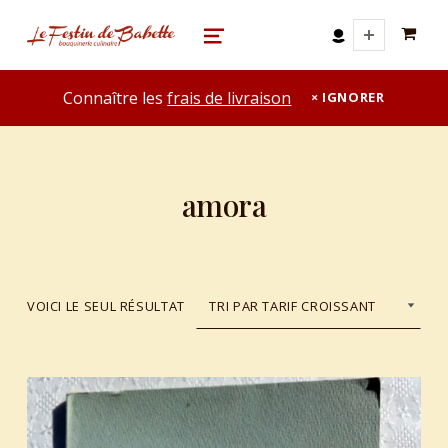
0 A
le festin de babette
"LE FESTIN DE BABETTE" – BOUQUINERIE GASTRONOMIQUE
MENU
Connaître les
frais de livraison
IGNORER
amora
VOICI LE SEUL RÉSULTAT
List of products