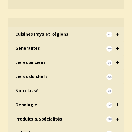
+
Cuisines Pays et Régions
311
+
Généralités
436
+
Livres anciens
92
Livres de chefs
376
Non classé
28
+
Oenologie
142
+
Produits & Spécialités
298