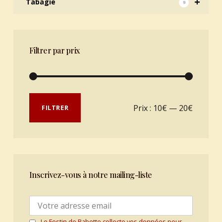
+
Tabagie
9
Filtrer par prix
Prix min
Prix max
Prix :
10€
—
20€
FILTRER
Inscrivez-vous à notre mailing-liste
Le Festin de Babette collecte vos données pour