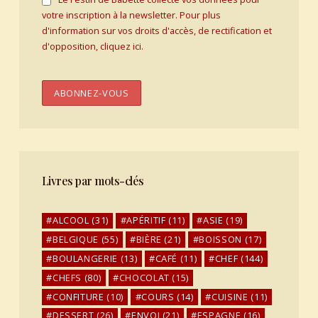
votre inscription à la newsletter. Pour plus
d'information sur vos droits d'accès, de rectification et
d'opposition, cliquez ici.
Livres par mots-clés
ALCOOL
(31)
APÉRITIF
(11)
ASIE
(19)
BELGIQUE
(55)
BIÈRE
(21)
BOISSON
(17)
BOULANGERIE
(13)
CAFÉ
(11)
CHEF
(144)
CHEFS
(80)
CHOCOLAT
(15)
CONFITURE
(10)
COURS
(14)
CUISINE
(11)
DESSERT
(26)
ENVOI
(21)
ESPAGNE
(16)