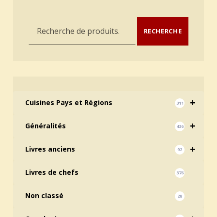
Recherche pour :
RECHERCHE
+
Cuisines Pays et Régions
311
+
Généralités
436
+
Livres anciens
92
Livres de chefs
376
Non classé
28