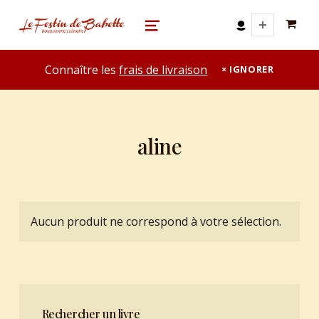
0 A
le festin de babette
"LE FESTIN DE BABETTE" – BOUQUINERIE GASTRONOMIQUE
MENU
Connaître les
frais de livraison
IGNORER
aline
Aucun produit ne correspond à votre sélection.
Rechercher un livre