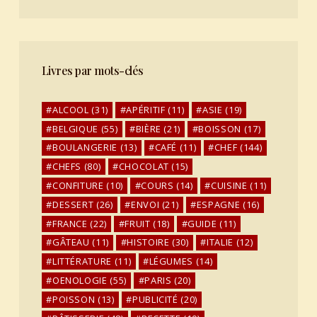
Livres par mots-clés
ALCOOL
(31)
APÉRITIF
(11)
ASIE
(19)
BELGIQUE
(55)
BIÈRE
(21)
BOISSON
(17)
BOULANGERIE
(13)
CAFÉ
(11)
CHEF
(144)
CHEFS
(80)
CHOCOLAT
(15)
CONFITURE
(10)
COURS
(14)
CUISINE
(11)
DESSERT
(26)
ENVOI
(21)
ESPAGNE
(16)
FRANCE
(22)
FRUIT
(18)
GUIDE
(11)
GÂTEAU
(11)
HISTOIRE
(30)
ITALIE
(12)
LITTÉRATURE
(11)
LÉGUMES
(14)
OENOLOGIE
(55)
PARIS
(20)
POISSON
(13)
PUBLICITÉ
(20)