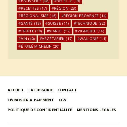
PÂTISSERIE
(48)
RECETTE
(19)
RECETTES
(17)
RÉGION
(23)
RÉGIONALISME
(16)
RÉGION PROVENCE
(14)
SANTÉ
(19)
SUISSE
(11)
TECHNIQUE
(32)
TRUFFE
(10)
VIANDE
(17)
VIGNOBLE
(16)
VIN
(40)
VÉGÉTARIEN
(17)
WALLONIE
(11)
ÉTOILÉ MICHELIN
(20)
ACCUEIL
LA LIBRAIRIE
CONTACT
LIVRAISON & PAIEMENT
CGV
POLITIQUE DE CONFIDENTIALITÉ
MENTIONS LÉGALES