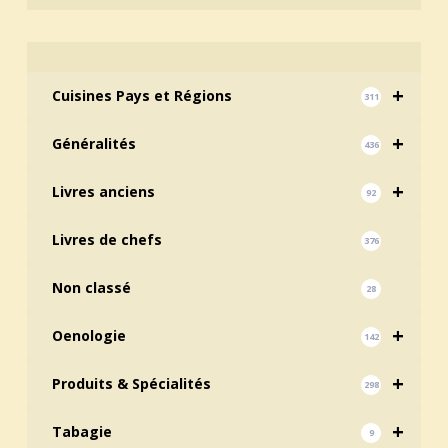
+
Cuisines Pays et Régions
311
+
Généralités
436
+
Livres anciens
92
Livres de chefs
376
Non classé
28
+
Oenologie
142
+
Produits & Spécialités
298
+
Tabagie
9