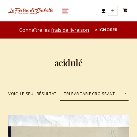
0 A
le festin de babette
"LE FESTIN DE BABETTE" – BOUQUINERIE GASTRONOMIQUE
MENU
Connaître les
frais de livraison
IGNORER
acidulé
VOICI LE SEUL RÉSULTAT
List of products