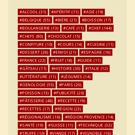
ALCOOL
(31)
APÉRITIF
(11)
ASIE
(19)
BELGIQUE
(55)
BIÈRE
(21)
BOISSON
(17)
BOULANGERIE
(13)
CAFÉ
(11)
CHEF
(144)
CHEFS
(80)
CHOCOLAT
(15)
CONFITURE
(10)
COURS
(14)
CUISINE
(11)
DESSERT
(26)
ENVOI
(21)
ESPAGNE
(16)
FRANCE
(22)
FRUIT
(18)
GUIDE
(11)
GÂTEAU
(11)
HISTOIRE
(30)
ITALIE
(12)
LITTÉRATURE
(11)
LÉGUMES
(14)
OENOLOGIE
(55)
PARIS
(20)
POISSON
(13)
PUBLICITÉ
(20)
PÂTISSERIE
(48)
RECETTE
(19)
RECETTES
(17)
RÉGION
(23)
RÉGIONALISME
(16)
RÉGION PROVENCE
(14)
SANTÉ
(19)
SUISSE
(11)
TECHNIQUE
(32)
TRUFFE
(10)
VIANDE
(17)
VIGNOBLE
(16)