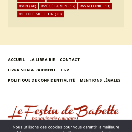
VIN
(40)
VÉGÉTARIEN
(17)
WALLONIE
(11)
ÉTOILÉ MICHELIN
(20)
ACCUEIL
LA LIBRAIRIE
CONTACT
LIVRAISON & PAIEMENT
CGV
POLITIQUE DE CONFIDENTIALITÉ
MENTIONS LÉGALES
le festin de babette
"LE FESTIN DE BABETTE" – BOUQUINERIE GASTRONOMIQUE
Nous utilisons des cookies pour vous garantir la meilleure