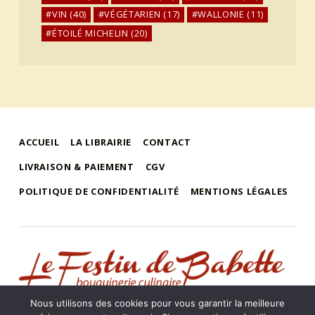
VIN
(40)
VÉGÉTARIEN
(17)
WALLONIE
(11)
ÉTOILÉ MICHELIN
(20)
ACCUEIL
LA LIBRAIRIE
CONTACT
LIVRAISON & PAIEMENT
CGV
POLITIQUE DE CONFIDENTIALITÉ
MENTIONS LÉGALES
le festin de babette
"LE FESTIN DE BABETTE" – BOUQUINERIE GASTRONOMIQUE
Nous utilisons des cookies pour vous garantir la meilleure