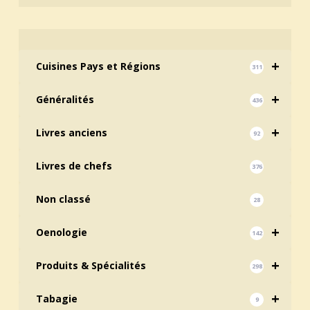
+
Cuisines Pays et Régions
311
+
Généralités
436
+
Livres anciens
92
Livres de chefs
376
Non classé
28
+
Oenologie
142
+
Produits & Spécialités
298
+
Tabagie
9