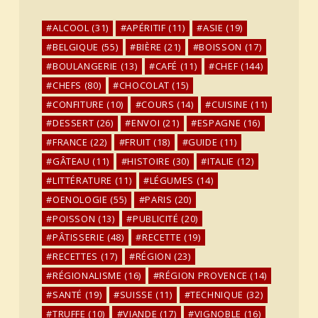
ALCOOL
(31)
APÉRITIF
(11)
ASIE
(19)
BELGIQUE
(55)
BIÈRE
(21)
BOISSON
(17)
BOULANGERIE
(13)
CAFÉ
(11)
CHEF
(144)
CHEFS
(80)
CHOCOLAT
(15)
CONFITURE
(10)
COURS
(14)
CUISINE
(11)
DESSERT
(26)
ENVOI
(21)
ESPAGNE
(16)
FRANCE
(22)
FRUIT
(18)
GUIDE
(11)
GÂTEAU
(11)
HISTOIRE
(30)
ITALIE
(12)
LITTÉRATURE
(11)
LÉGUMES
(14)
OENOLOGIE
(55)
PARIS
(20)
POISSON
(13)
PUBLICITÉ
(20)
PÂTISSERIE
(48)
RECETTE
(19)
RECETTES
(17)
RÉGION
(23)
RÉGIONALISME
(16)
RÉGION PROVENCE
(14)
SANTÉ
(19)
SUISSE
(11)
TECHNIQUE
(32)
TRUFFE
(10)
VIANDE
(17)
VIGNOBLE
(16)