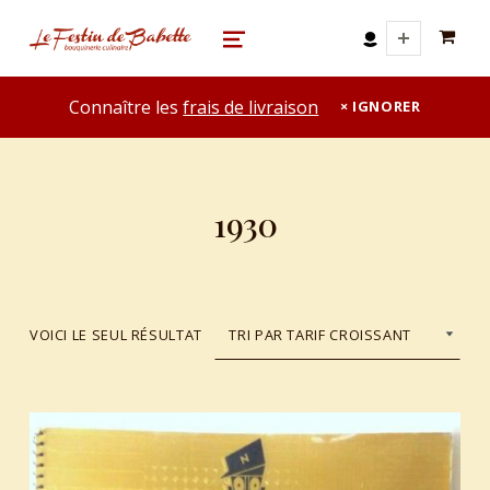
0 A
le festin de babette
"LE FESTIN DE BABETTE" – BOUQUINERIE GASTRONOMIQUE
MENU
Connaître les
frais de livraison
IGNORER
1930
VOICI LE SEUL RÉSULTAT
List of products