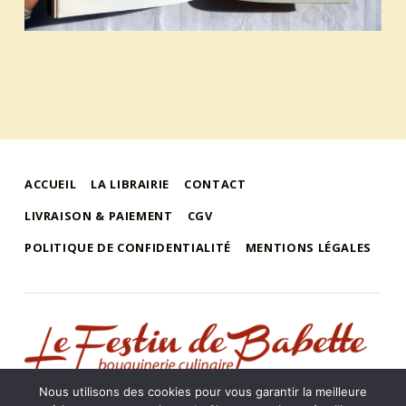
ACCUEIL
LA LIBRAIRIE
CONTACT
LIVRAISON & PAIEMENT
CGV
POLITIQUE DE CONFIDENTIALITÉ
MENTIONS LÉGALES
le festin de babette
"LE FESTIN DE BABETTE" – BOUQUINERIE GASTRONOMIQUE
Nous utilisons des cookies pour vous garantir la meilleure