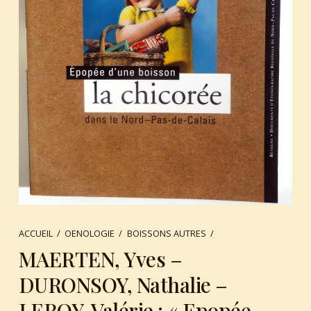
ACCUEIL
/
OENOLOGIE
/
BOISSONS AUTRES
/
MAERTEN, Yves –
DURONSOY, Nathalie –
LEROY, Valérie : « Epopée