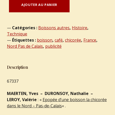
quantité de MAERTEN, Yves - DURONSOY, Nathalie - LEROY, Valérie : "Epopée d'une boisson la chicorée dans le Nord - Pas-de-Calais".
AJOUTER AU PANIER
Catégories :
Boissons autres
,
Histoire
,
Technique
Étiquettes :
boisson
,
café
,
chicorée
,
France
,
Nord Pas de Calais
,
publicité
Description
67337
MAERTEN, Yves – DURONSOY, Nathalie –
LEROY, Valérie
: «
Epopée d’une boisson la chicorée
dans le Nord – Pas-de-Calais
« .