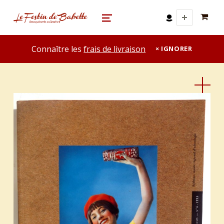
0 A
le festin de babette
"LE FESTIN DE BABETTE" – BOUQUINERIE GASTRONOMIQUE
MENU
Connaître les
frais de livraison
IGNORER