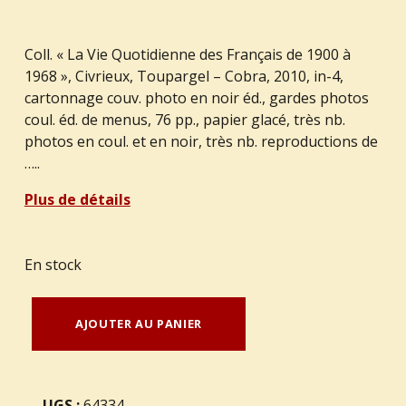
Coll. « La Vie Quotidienne des Français de 1900 à
1968 », Civrieux, Toupargel – Cobra, 2010, in-4,
cartonnage couv. photo en noir éd., gardes photos
coul. éd. de menus, 76 pp., papier glacé, très nb.
photos en coul. et en noir, très nb. reproductions de
…..
Plus de détails
En stock
quantité de LAGORCE, Sylvie. : "Les français à table."
AJOUTER AU PANIER
UGS :
64334